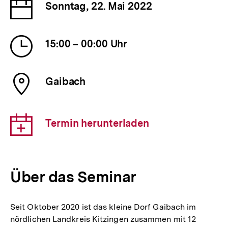
Datum
Sonntag, 22. Mai 2022
der
Veranstaltung
Uhrzeit
15:00 – 00:00 Uhr
der
Veranstaltung
Ort
Gaibach
der
Veranstaltung
Download-
Termin herunterladen
Link:
Über das Seminar
Seit Oktober 2020 ist das kleine Dorf Gaibach im
nördlichen Landkreis Kitzingen zusammen mit 12