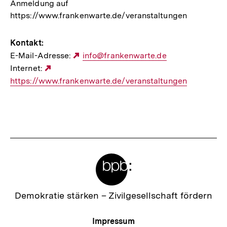
Anmeldung auf
https://www.frankenwarte.de/veranstaltungen
Kontakt:
E-Mail-Adresse:
Externer
info@frankenwarte.de
Internet:
Externer
Link:
https://www.frankenwarte.de/veranstaltungen
Link:
Meta-
Links
Zur
Demokratie stärken –
Zivilgesellschaft fördern
Startseite
der
Meta-
Impressum
bpb