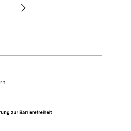
Nächsten
Inhalt
anzeigen
ern
rung zur Barrierefreiheit
Auf