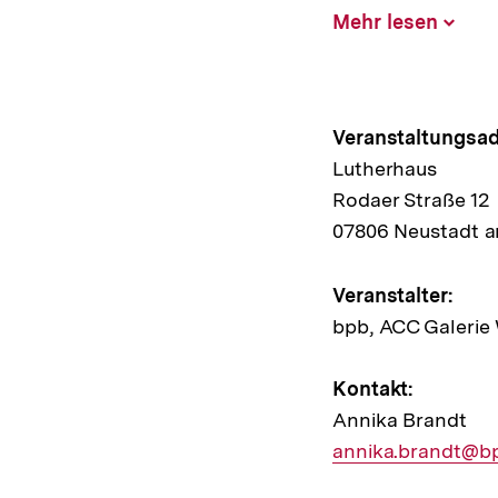
Mehr lesen
Inhalt
aufklap
Hinweis
Veranstaltungsad
Lutherhaus
zur
Rodaer Straße 12
Veransta
07806 Neustadt a
Veranstalter:
bpb, ACC Galerie
Kontakt:
Annika Brandt
E-
annika.brandt@b
Mail