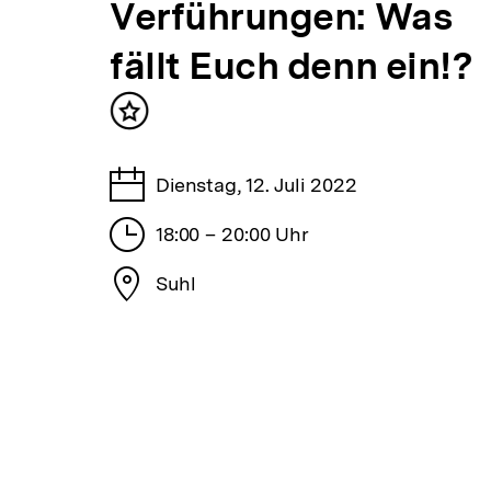
Verführungen: Was
bpb
Inhalt
merken
fällt Euch denn ein!?
Inhalt
merken
Tage
Dienstag, 12. Juli 2022
Stunden
18:00 – 20:00 Uhr
Stadt
Suhl