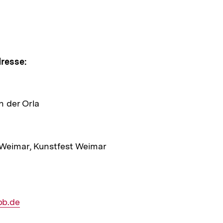
pen
e
resse:
ltung
n der Orla
 Weimar, Kunstfest Weimar
pb.de