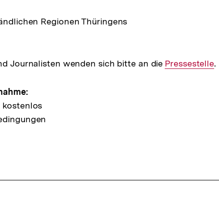
ländlichen Regionen Thüringens
nd Journalisten wenden sich bitte an die
Interner
Pressestelle
.
Link:
lnahme:
 kostenlos
bedingungen