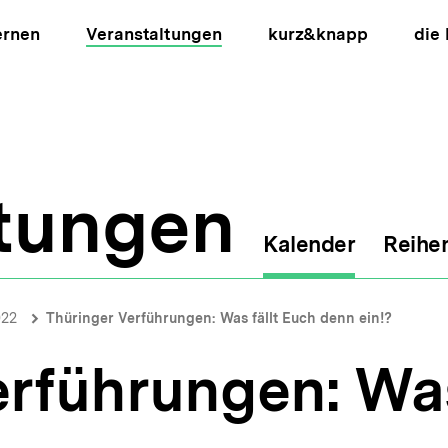
ernen
Veranstaltungen
kurz&knapp
die
ltungen
Kalender
Reihe
ion
022
Thüringer Verführungen: Was fällt Euch denn ein!?
rführungen: Was