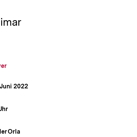
eimar
yer
 Juni 2022
altung
Uhr
altung
er Orla