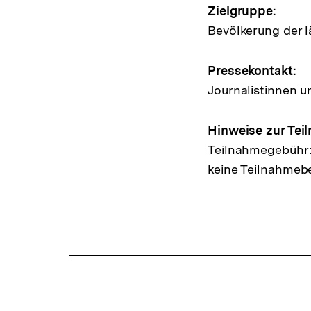
Link:
Zielgruppe:
Bevölkerung der 
Pressekontakt:
Journalistinnen u
Hinweise zur Tei
Teilnahmegebühr:
keine Teilnahme