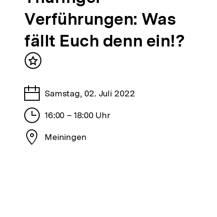
von
der
Verführungen: Was
bpb
fällt Euch denn ein!?
Inhalt
merken
Tage
Samstag, 02. Juli 2022
Stunden
16:00 – 18:00 Uhr
Stadt
Meiningen