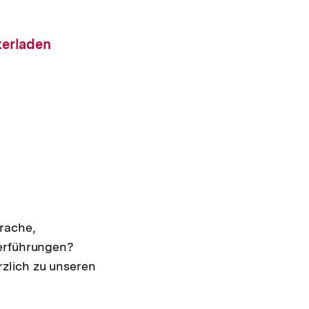
altung
ad-
terladen
rache,
Verführungen?
zlich zu unseren