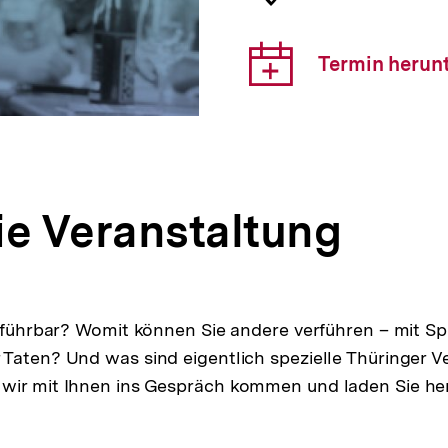
der
Veranst
Downlo
Termin herun
Link:
ie Veranstaltung
erführbar? Womit können Sie andere verführen – mit Sp
Taten? Und was sind eigentlich spezielle Thüringer 
wir mit Ihnen ins Gespräch kommen und laden Sie her