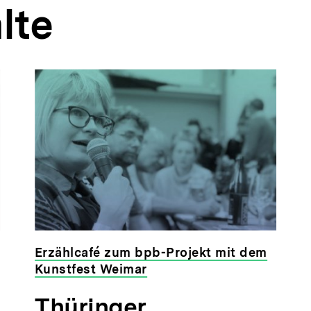
lte
Erzählcafé zum bpb-Projekt mit dem
Kunstfest Weimar
veranstaltet
Thüringer