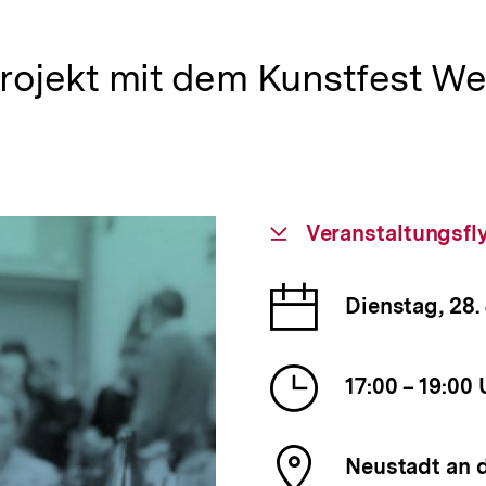
rojekt mit dem Kunstfest W
Download-
Veranstaltungsfl
Link:
Datum
Dienstag, 28.
der
Veranst
Uhrzeit
17:00 – 19:00 
der
Veranst
Ort
Neustadt an d