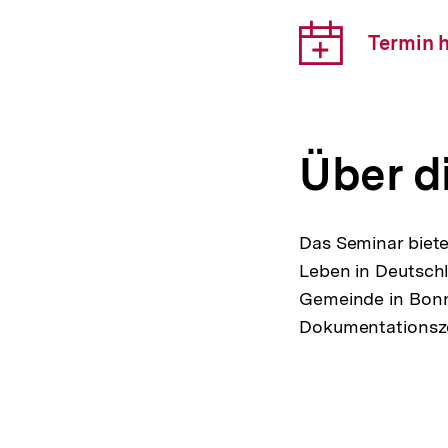
Vera
Down
Termin 
Link:
Über d
Das Seminar biete
Leben in Deutsch
Gemeinde in Bonn
Dokumentationsze