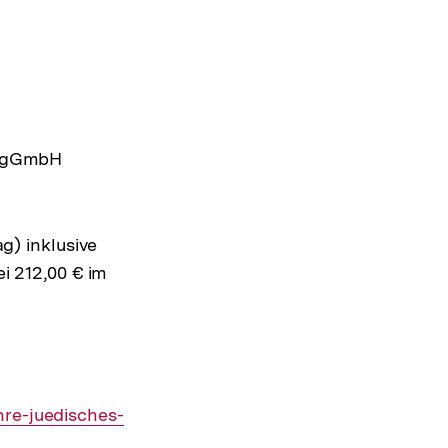
um gGmbH
ag) inklusive
 212,00 € im
hre-juedisches-