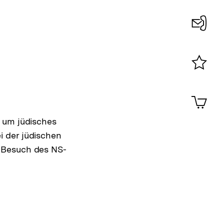
Konta
0
Merklist
ansehen
0
Artik
im
Shop-
, um jüdisches
Warenko
 der jüdischen
ansehen
 Besuch des NS-