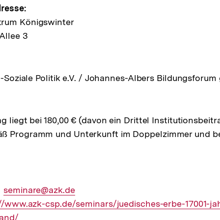
e
resse:
trum Königswinter
Allee 3
ltung
ch-Soziale Politik e.V. / Johannes-Albers Bildungsfor
 liegt bei 180,00 € (davon ein Drittel Institutionsbeitr
ß Programm und Unterkunft im Doppelzimmer und bei
Externer
seminare@azk.de
ner
://www.azk-csp.de/seminars/juedisches-erbe-17001-ja
Link:
land/