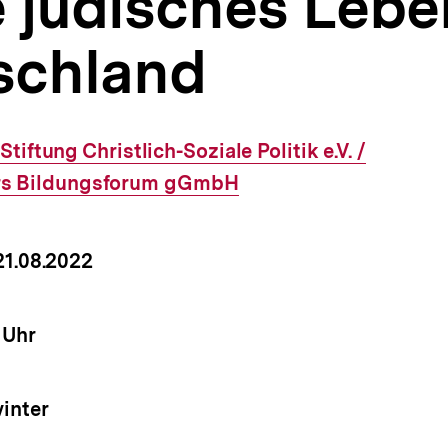
 jüdisches Lebe
schland
Externer
Stiftung Christlich-Soziale Politik e.V. /
rs Bildungsforum gGmbH
Link:
um
 21.08.2022
nstaltung
it
 Uhr
nstaltung
inter