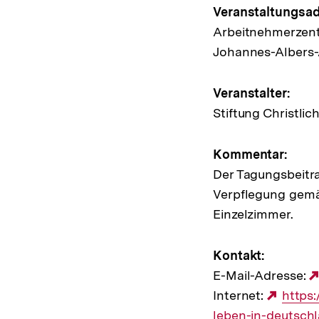
Hinweis
Veranstaltungsad
Arbeitnehmerzen
zur
Johannes-Albers-
Veransta
Veranstalter:
Stiftung Christli
Kommentar:
Der Tagungsbeitrag
Verpflegung gemä
Einzelzimmer.
Kontakt:
E-Mail-Adresse:
Internet:
Exter
https
leben-in-deutsch
Link: