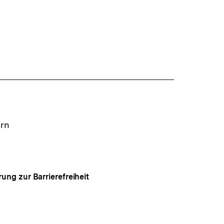
ern
rung zur Barrierefreiheit
Auf
gen