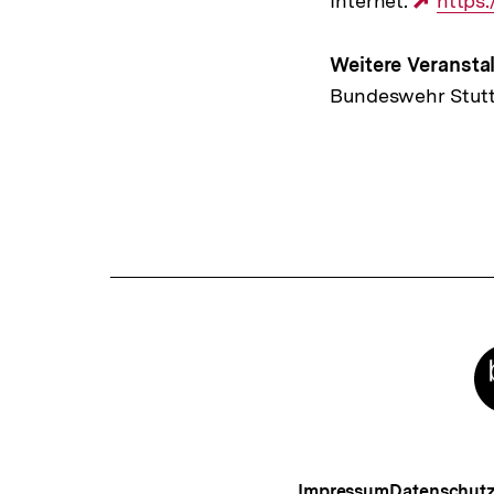
Internet:
Exter
https
Link:
Weitere Veranstal
Bundeswehr Stutt
Meta-
Links
Impressum
Datenschut