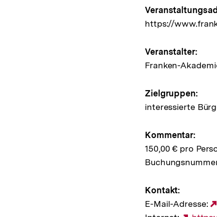
Hinweis
Veranstaltungsad
https://www.fra
zur
Veransta
Veranstalter:
Franken-Akademie
Zielgruppen:
interessierte Bür
Kommentar:
150,00 € pro Pers
Buchungsnummer
Kontakt:
E-Mail-Adresse: