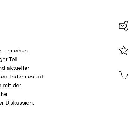
Konta
0
on um einen
er Teil
Merklist
ansehen
nd aktueller
0
Artik
im
ren. Indem es auf
Shop-
h mit der
Warenko
che
ansehen
er Diskussion.