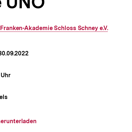
e UNO
Externer
Franken-Akademie Schloss Schney e.V.
Link:
um
 30.09.2022
nstaltung
it
 Uhr
nstaltung
els
nstaltung
load-
herunterladen