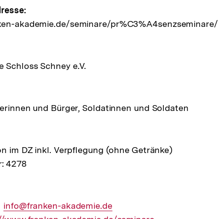
e
resse:
nken-akademie.de/seminare/pr%C3%A4senzseminare/
ltung
 Schloss Schney e.V.
gerinnen und Bürger, Soldatinnen und Soldaten
on im DZ inkl. Verpflegung (ohne Getränke)
: 4278
Externer
info@franken-akademie.de