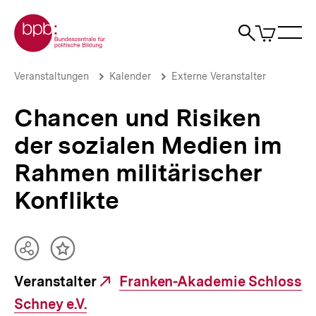
Direkt
Zur Startseite der bpb
zum
0
Artikel
Sho
Seiteninhalt
im
Naviga
Suche
springen
War
öffne
öffnen
öff
Pfadnavigation
Chancen
Brotkrümelnavigation
Veranstaltungen
Kalender
Externe Veranstalter
und
Risiken
Chancen und Risiken
der
sozialen
der sozialen Medien im
Medien
im
Rahmen militärischer
Rahmen
militärischer
Konflikte
Konflikte
|
bpb.de
Teilen
Inhalt
Optionen
merken
Veranstalter
Externer
Franken-Akademie Schloss
anzeigen
Schney e.V.
Link: