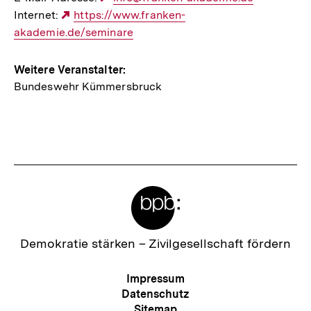
Internet:
Externer
https://www.franken-
Link:
akademie.de/seminare
Link:
Weitere Veranstalter:
Bundeswehr Kümmersbruck
Meta-
Links
Zur
Demokratie stärken –
Zivilgesellschaft fördern
Startseite
der
Meta-
Impressum
bpb
Navigation
Datenschutz
Sitemap