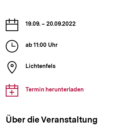
Datum
19.09. – 20.09.2022
der
Veranstaltung
Uhrzeit
ab 11:00 Uhr
der
Veranstaltung
Ort
Lichtenfels
der
Veranstaltung
Download-
Termin herunterladen
Link:
Über die Veranstaltung