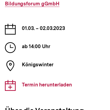
Bildungsforum gGmbH
Datum
01.03. – 02.03.2023
der
Veranstaltung
Uhrzeit
ab 14:00 Uhr
der
Veranstaltung
Ort
Königswinter
der
Veranstaltung
Download-
Termin herunterladen
Link: