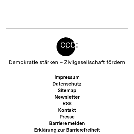
Link:
Meta-
Links
Zur
Demokratie stärken –
Zivilgesellschaft fördern
Startseite
der
Meta-
Impressum
bpb
Navigation
Datenschutz
Sitemap
Newsletter
RSS
Kontakt
Presse
Barriere melden
Erklärung zur Barrierefreiheit