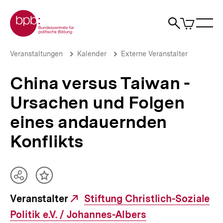
Direkt
Zur Startseite der bpb
zum
0
Artikel
Sho
Seiteninhalt
im
Naviga
Suche
springen
War
öffne
öffnen
öff
Pfadnavigation
China
Brotkrümelnavigation
Veranstaltungen
Kalender
Externe Veranstalter
versus
Taiwan
China versus Taiwan -
-
Ursachen
Ursachen und Folgen
und
Folgen
eines andauernden
eines
andauernden
Konflikts
Konflikts
|
bpb.de
Teilen
Inhalt
Optionen
merken
Veranstalter
Externer
Stiftung Christlich-Soziale
anzeigen
Politik e.V. / Johannes-Albers
Link: