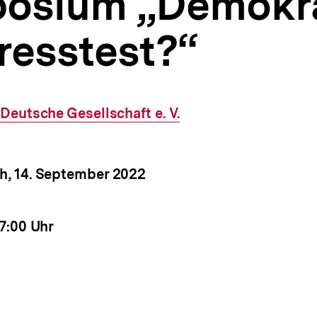
osium „Demokra
resstest?“
Externer
Deutsche Gesellschaft e. V.
Link:
um
h, 14. September 2022
nstaltung
it
17:00 Uhr
nstaltung
nstaltung