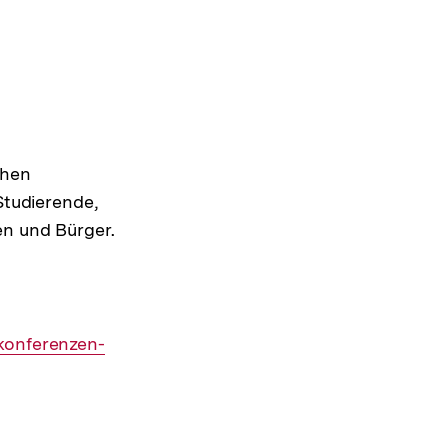
chen
Studierende,
en und Bürger.
konferenzen-