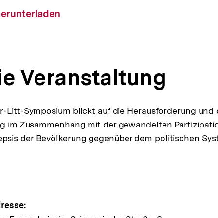
load-
herunterladen
ie Veranstaltung
-Litt-Symposium blickt auf die Herausforderung und 
ng im Zusammenhang mit der gewandelten Partizipatio
sis der Bevölkerung gegenüber dem politischen Sys
e
resse: