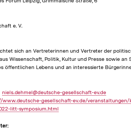
es Forum Leipzig, Grimmaische Straße, 6
ltung
haft e. V.
htet sich an Vertreterinnen und Vertreter der politis
aus Wissenschaft, Politik, Kultur und Presse sowie an 
es öffentlichen Lebens und an interessierte Bürgerinn
Externer
niels.dehmel@deutsche-gesellschaft-ev.de
ner
://www.deutsche-gesellschaft-ev.de/veranstaltungen/
Link:
22-litt-symposium.html
ter: