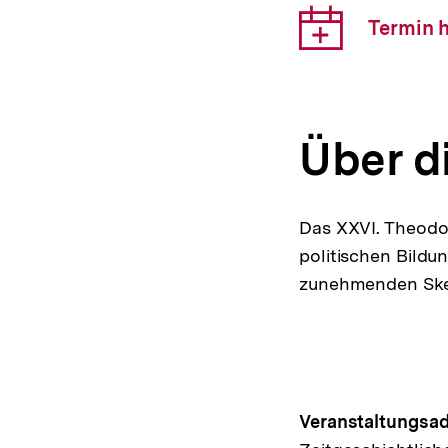
Down
Termin 
Link:
Über d
Das XXVI. Theodor
politischen Bildu
zunehmenden Skep
Hinweis
Veranstaltungsad