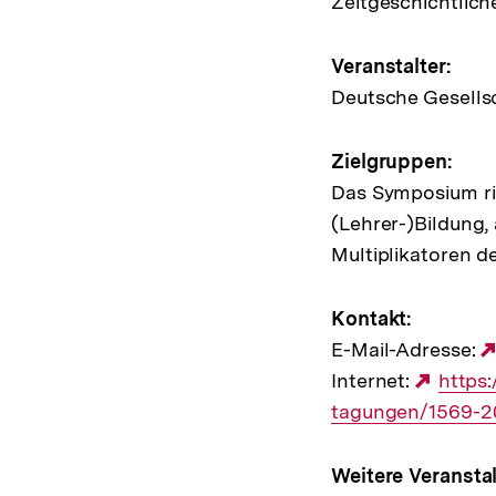
Zeitgeschichtlich
zur
Veransta
Veranstalter:
Deutsche Gesellsc
Zielgruppen:
Das Symposium ric
(Lehrer-)Bildung, 
Multiplikatoren d
Kontakt:
E-Mail-Adresse:
Internet:
Exter
https
tagungen/1569-20
Link:
Weitere Veranstal