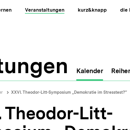
ernen
Veranstaltungen
kurz&knapp
die
ltungen
Kalender
Reihe
ion
er
XXVI. Theodor-Litt-Symposium „Demokratie im Stresstest?“
 Theodor-Litt-