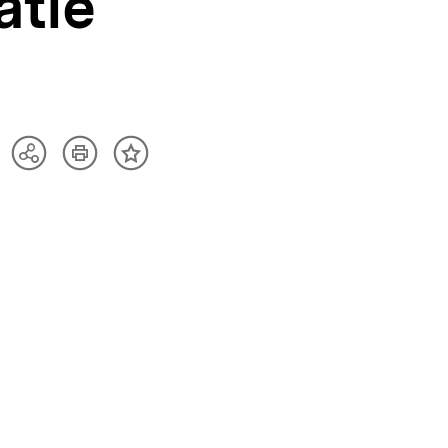
tie
Artikel
Teilen
Inhalt
drucken
Optionen
merken
anzeigen