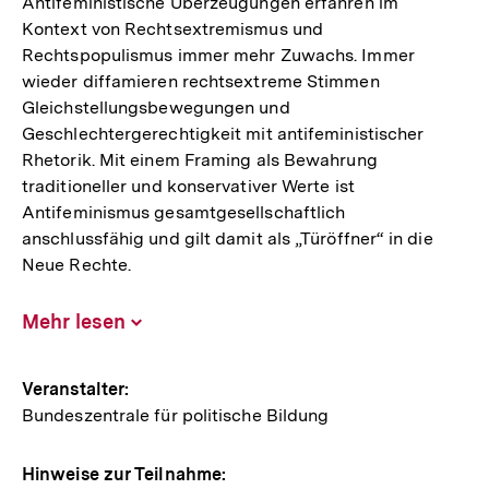
Antifeministische Überzeugungen erfahren im
Kontext von Rechtsextremismus und
Rechtspopulismus immer mehr Zuwachs. Immer
wieder diffamieren rechtsextreme Stimmen
Gleichstellungsbewegungen und
Geschlechtergerechtigkeit mit antifeministischer
Rhetorik. Mit einem Framing als Bewahrung
traditioneller und konservativer Werte ist
Antifeminismus gesamtgesellschaftlich
anschlussfähig und gilt damit als „Türöffner“ in die
Neue Rechte.
Mehr lesen
Inhalt
aufklappen
Hinweise
Veranstalter:
Bundeszentrale für politische Bildung
zur
Veranstaltung
Hinweise zur Teilnahme: