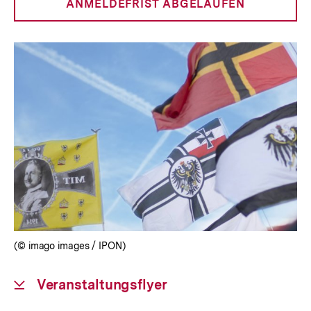
anzeigen
ANMELDEFRIST ABGELAUFEN
(© imago images / IPON)
Download-
Veranstaltungsflyer
Link: