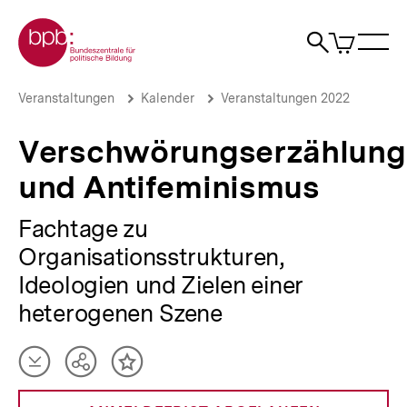
Direkt
Zur Startseite der bpb
zum
0
Artikel
Sho
Seiteninhalt
im
Naviga
Suche
springen
War
öffne
öffnen
öff
Pfadnavigation
Verschwörungserzählungen
Brotkrümelnavigation
Veranstaltungen
Kalender
Veranstaltungen 2022
und
Antifeminismus
Verschwörungserzählun
|
bpb.de
und Antifeminismus
Fachtage zu
Organisationsstrukturen,
Ideologien und Zielen einer
heterogenen Szene
Artikel
Teilen
Inhalt
herunterladen
Optionen
merken