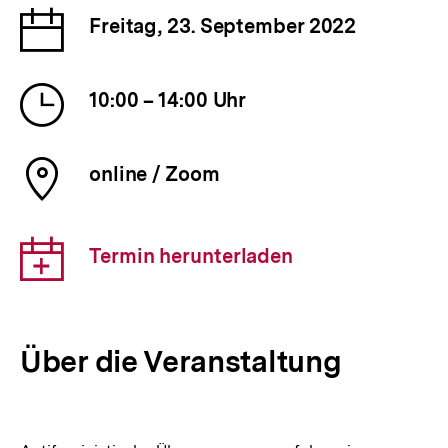
Datum
Freitag, 23. September 2022
der
Veranstaltung
Uhrzeit
10:00 – 14:00 Uhr
der
Veranstaltung
Ort
online / Zoom
der
Veranstaltung
Download-
Termin herunterladen
Link:
Über die Veranstaltung