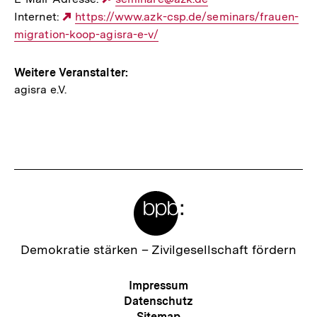
Internet:
Externer
https://www.azk-csp.de/seminars/frauen-
Link:
migration-koop-agisra-e-v/
Link:
Weitere Veranstalter:
agisra e.V.
Meta-
Links
Zur
Demokratie stärken –
Zivilgesellschaft fördern
Startseite
der
Meta-
Impressum
bpb
Navigation
Datenschutz
Sitemap