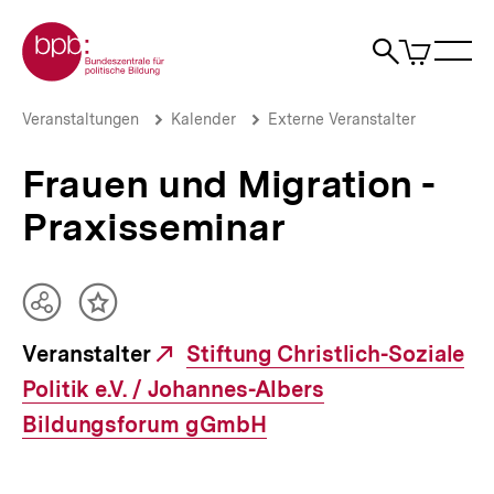
Direkt
Zur Startseite der bpb
zum
0
Artikel
Sho
Seiteninhalt
im
Naviga
Suche
springen
War
öffne
öffnen
öff
Pfadnavigation
Frauen
Brotkrümelnavigation
Veranstaltungen
Kalender
Externe Veranstalter
und
Migration
Frauen und Migration -
-
Praxisseminar
Praxisseminar
|
bpb.de
Teilen
Inhalt
Optionen
merken
Veranstalter
Externer
Stiftung Christlich-Soziale
anzeigen
Politik e.V. / Johannes-Albers
Link:
Bildungsforum gGmbH