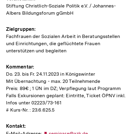
Stiftung Christlich-Soziale Politik e.V. / Johannes-
Albers Bildungsforum gGmbH
Zielgruppen:
Fachfrauen der Sozialen Arbeit in Beratungsstellen
und Einrichtungen, die geflüchtete Frauen
unterstützen und begleiten
Kommentar:
Do. 23. bis Fr. 24.11.2023 in Königswinter
Mit Übernachtung - max. 20 Teilnehmende
Preis: 89€ ; 1 ÜN im DZ; Verpflegung laut Programm
Falls Exkursionen geplant: Eintritte, Ticket ÖPNV inkl.
Infos unter 02223/73-161
# Kurs-Nr. : 23.6.625.5
Kontakt:
E-Mail-Adresse:
Externer
seminare@azk.de