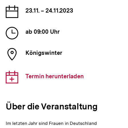
Datum
23.11. – 24.11.2023
der
Veranstaltung
Uhrzeit
ab 09:00 Uhr
der
Veranstaltung
Ort
Königswinter
der
Veranstaltung
Download-
Termin herunterladen
Link:
Über die Veranstaltung
Im letzten Jahr sind Frauen in Deutschland