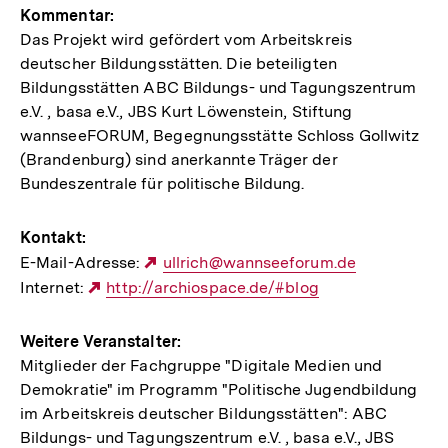
Kommentar:
Das Projekt wird gefördert vom Arbeitskreis
deutscher Bildungsstätten. Die beteiligten
Bildungsstätten ABC Bildungs- und Tagungszentrum
e.V. , basa e.V., JBS Kurt Löwenstein, Stiftung
wannseeFORUM, Begegnungsstätte Schloss Gollwitz
(Brandenburg) sind anerkannte Träger der
Bundeszentrale für politische Bildung.
Kontakt:
E-Mail-Adresse:
Externer
ullrich@wannseeforum.de
Internet:
Externer
http://archiospace.de/#blog
Link:
Link:
Weitere Veranstalter:
Mitglieder der Fachgruppe "Digitale Medien und
Demokratie" im Programm "Politische Jugendbildung
im Arbeitskreis deutscher Bildungsstätten": ABC
Bildungs- und Tagungszentrum e.V. , basa e.V., JBS