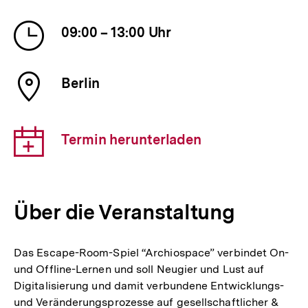
Veranstaltung
Uhrzeit
09:00 – 13:00 Uhr
der
Veranstaltung
Ort
Berlin
der
Veranstaltung
Download-
Termin herunterladen
Link:
Über die Veranstaltung
Das Escape-Room-Spiel “Archiospace” verbindet On-
und Offline-Lernen und soll Neugier und Lust auf
Digitalisierung und damit verbundene Entwicklungs-
und Veränderungsprozesse auf gesellschaftlicher &