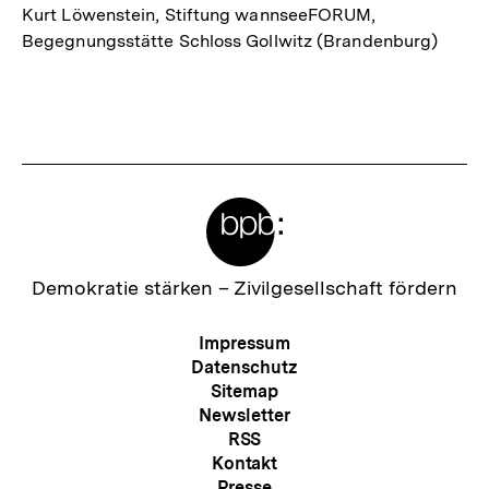
Kurt Löwenstein, Stiftung wannseeFORUM,
Begegnungsstätte Schloss Gollwitz (Brandenburg)
Meta-
Links
Zur
Demokratie stärken –
Zivilgesellschaft fördern
Startseite
der
Meta-
Impressum
bpb
Navigation
Datenschutz
Sitemap
Newsletter
RSS
Kontakt
Presse