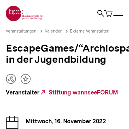
Direkt
Zur Startseite der bpb
zum
0
Artikel
Sho
Seiteninhalt
im
Naviga
Suche
springen
War
öffne
öffnen
öff
Pfadnavigation
EscapeGames/“Archiospace“
Brotkrümelnavigation
Veranstaltungen
Kalender
Externe Veranstalter
in
der
EscapeGames/“Archiosp
Jugendbildung
|
in der Jugendbildung
bpb.de
Teilen
Inhalt
Optionen
merken
Veranstalter
Externer
Stiftung wannseeFORUM
anzeigen
Link:
Datum
Mittwoch, 16. November 2022
der