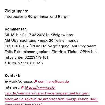
Zielgruppen:
interessierte Bürgerinnen und Bürger
Kommentar:
Mi. 15. bis Fr. 17.03.2023 in Königswinter
Mit Übernachtung - max. 20 Teilnehmende
Preis: 150€ ; 2 ÜN im DZ; Verpflegung laut Programm
Falls Exkursionen geplant: Eintritte, Ticket ÖPNV inkl.
Infos unter 02223/73-161
# Kurs-Nr. : 23.6.602.5
Kontakt:
E-Mail-Adresse:
Externer
seminare@azk.de
Internet:
Externer
https://www.azk-
Link:
csp.de/seminars/verschwoerungserzaehlungen-
Link:
alternative-fakten-desinformation-manipulation-und-
paranoide-weltsicht/