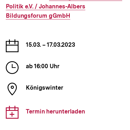
Politik e.V. / Johannes-Albers
Link:
Bildungsforum gGmbH
Datum
15.03. – 17.03.2023
der
Veranstaltung
Uhrzeit
ab 16:00 Uhr
der
Veranstaltung
Ort
Königswinter
der
Veranstaltung
Download-
Termin herunterladen
Link: