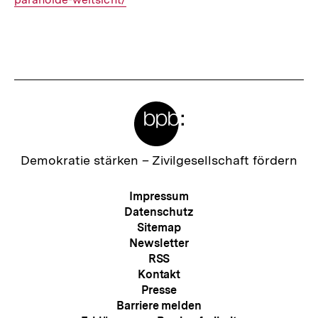
Meta-
Links
Zur
Demokratie stärken –
Zivilgesellschaft fördern
Startseite
der
Meta-
Impressum
bpb
Navigation
Datenschutz
Sitemap
Newsletter
RSS
Kontakt
Presse
Barriere melden