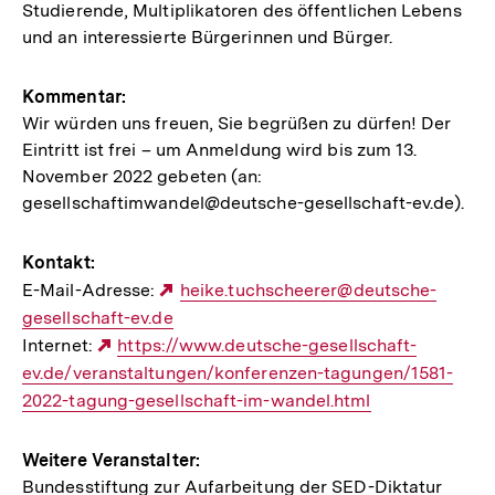
Studierende, Multiplikatoren des öffentlichen Lebens
und an interessierte Bürgerinnen und Bürger.
Kommentar:
Wir würden uns freuen, Sie begrüßen zu dürfen! Der
Eintritt ist frei – um Anmeldung wird bis zum 13.
November 2022 gebeten (an:
gesellschaftimwandel@deutsche-gesellschaft-ev.de).
Kontakt:
E-Mail-Adresse:
Externer
heike.tuchscheerer@deutsche-
gesellschaft-ev.de
Link:
Internet:
Externer
https://www.deutsche-gesellschaft-
ev.de/veranstaltungen/konferenzen-tagungen/1581-
Link:
2022-tagung-gesellschaft-im-wandel.html
Weitere Veranstalter:
Bundesstiftung zur Aufarbeitung der SED-Diktatur