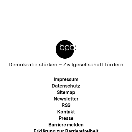
Meta-
Links
Zur
Demokratie stärken –
Zivilgesellschaft fördern
Startseite
der
Meta-
Impressum
bpb
Navigation
Datenschutz
Sitemap
Newsletter
RSS
Kontakt
Presse
Barriere melden
Erklärung zur Barrierefreiheit