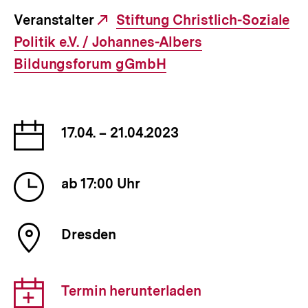
Optionen
merken
Veranstalter
Externer
Stiftung Christlich-Soziale
anzeigen
Politik e.V. / Johannes-Albers
Link:
Bildungsforum gGmbH
Datum
17.04. – 21.04.2023
der
Veranstaltung
Uhrzeit
ab 17:00 Uhr
der
Veranstaltung
Ort
Dresden
der
Veranstaltung
Download-
Termin herunterladen
Link: