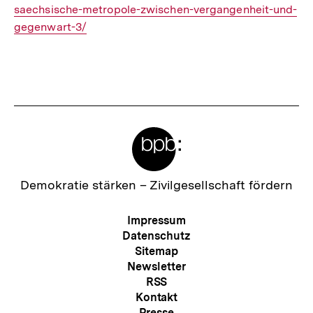
saechsische-metropole-zwischen-vergangenheit-und-
gegenwart-3/
Meta-
Links
Zur
Demokratie stärken –
Zivilgesellschaft fördern
Startseite
der
Meta-
Impressum
bpb
Navigation
Datenschutz
Sitemap
Newsletter
RSS
Kontakt
Presse