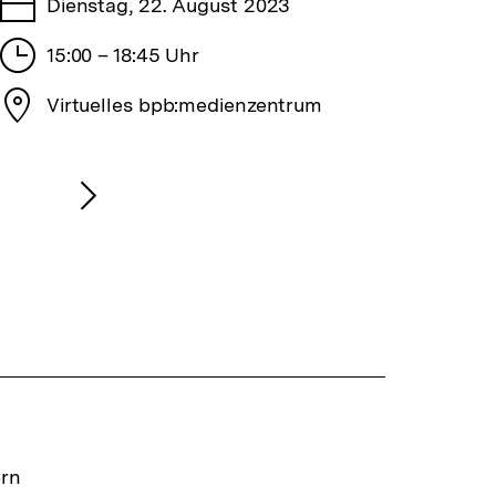
Tage
Dienstag, 22. August 2023
Stunden
15:00 – 18:45 Uhr
Stadt
Virtuelles bpb:medienzentrum
Nächsten
Inhalt
anzeigen
ern