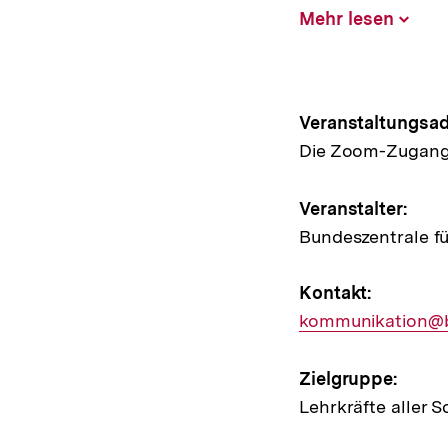
Mehr lesen
Inhalt
aufklap
Hinweis
Veranstaltungsad
Die Zoom-Zugang
zur
Veransta
Veranstalter:
Bundeszentrale fü
Kontakt:
E-
kommunikation@
Mail
Link:
Zielgruppe:
Lehrkräfte aller