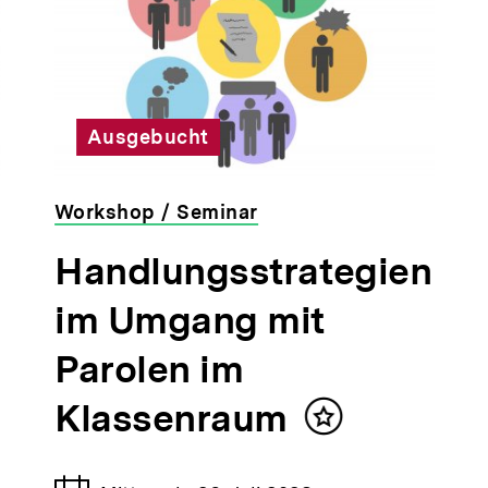
Ausgebucht
Workshop / Seminar
veranstaltet
Handlungsstrategien
von
der
im Umgang mit
bpb
Parolen im
Klassenraum
Inhalt
merken