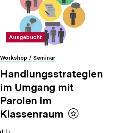
Ausgebucht
Workshop / Seminar
veranstaltet
Handlungsstrategien
von
der
im Umgang mit
bpb
Parolen im
Klassenraum
Inhalt
merken