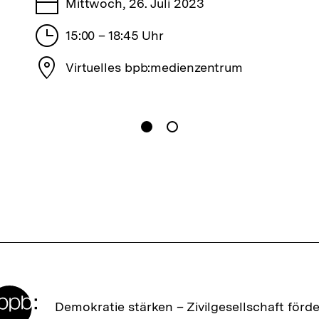
Tage
Mittwoch, 26. Juli 2023
Stunden
15:00 – 18:45 Uhr
Stadt
Virtuelles bpb:medienzentrum
gen
Springe zum Inhalt
1
(
Aktueller Inhalt
)
Springe zum Inhalt
2
n
Zur
Demokratie stärken –
Zivilgesellschaft förd
Startseite