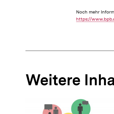
Noch mehr Inform
https://www.bpb.
Weitere Inha
Inhaltskarousell
Inhaltskarussell
für
überspringen
weitere