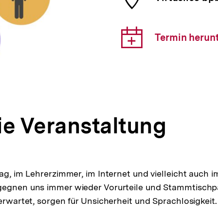
der
Veranst
Downlo
Termin herun
Link:
ie Veranstaltung
tag, im Lehrerzimmer, im Internet und vielleicht auch i
gegnen uns immer wieder Vorurteile und Stammtischpa
erwartet, sorgen für Unsicherheit und Sprachlosigkeit.