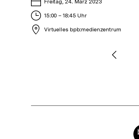
Tage
Freitag, 24. März 2023
Stunden
15:00 – 18:45 Uhr
Stadt
Virtuelles bpb:medienzentrum
1
/
2
Karussellinhalt
von
Vorheri
Inhalt
anzeige
Meta-