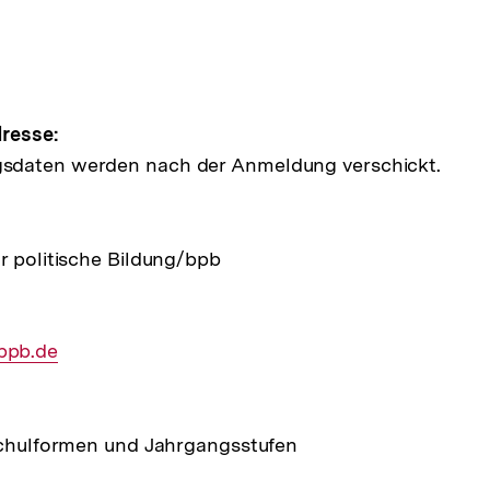
pen
e
resse:
sdaten werden nach der Anmeldung verschickt.
ltung
r politische Bildung/bpb
bpb.de
 Schulformen und Jahrgangsstufen