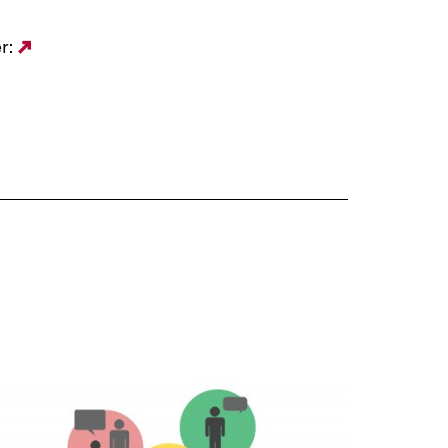
er:
Externer
Link: