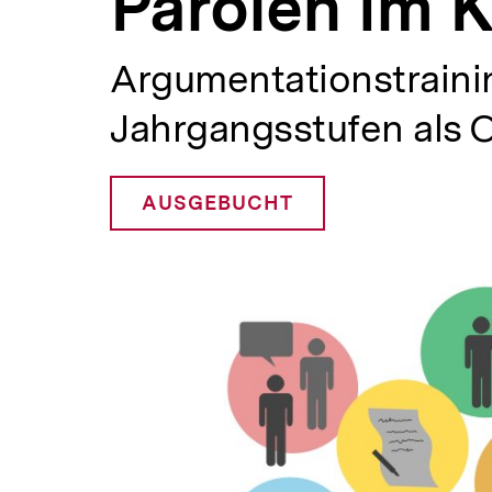
Parolen im 
bpb.de
a
t
i
Argumentationstrainin
o
n
Jahrgangsstufen als 
AUSGEBUCHT