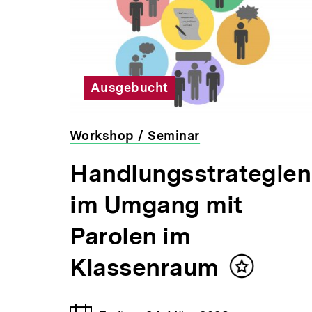
Inhalte
Ausgebucht
Workshop / Seminar
veranstaltet
ien
Handlungsstrategien
von
der
im Umgang mit
bpb
Parolen im
Klassenraum
Inhalt
en
merken