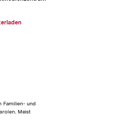
altung
ad-
terladen
m Familien- und
rolen. Meist