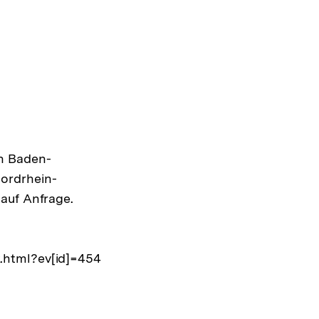
n Baden-
ordrhein-
auf Anfrage.
.html?ev[id]=454