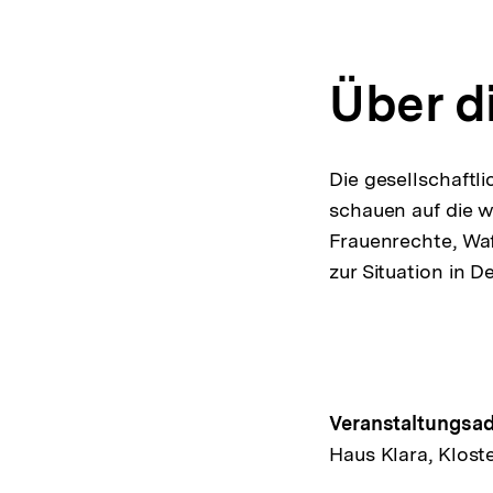
Über d
Die gesellschaftl
schauen auf die w
Frauenrechte, Waf
zur Situation in D
Hinweis
Veranstaltungsad
Haus Klara, Kloste
zur