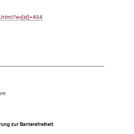
.html?ev[id]=454
ern
rung zur Barrierefreiheit