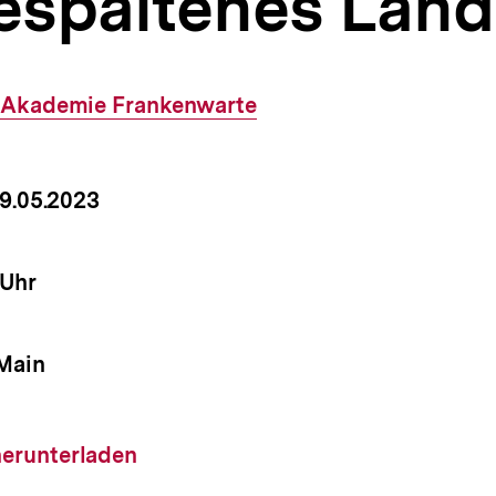
espaltenes Land
Externer
Akademie Frankenwarte
Link:
um
 19.05.2023
nstaltung
it
 Uhr
nstaltung
 Main
nstaltung
load-
herunterladen