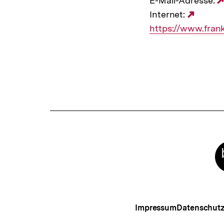
E-Mail-Adresse:
Internet:
Exter
https://www.fran
Link:
Meta-
Links
Impressum
Datenschut