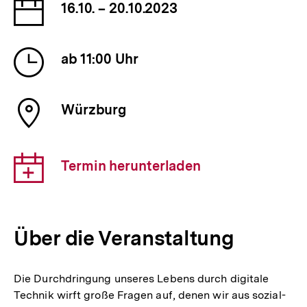
Datum
16.10. – 20.10.2023
der
Veranstaltung
Uhrzeit
ab 11:00 Uhr
der
Veranstaltung
Ort
Würzburg
der
Veranstaltung
Download-
Termin herunterladen
Link:
Über die Veranstaltung
Die Durchdringung unseres Lebens durch digitale
Technik wirft große Fragen auf, denen wir aus sozial-