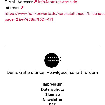
E-Mail-Adresse:
Externer
info@frankenwarte.de
Internet:
Externer
Link:
https://www.frankenwarte.de/veranstaltungen/bildungs
Link:
page=2&ev%5Bid%5D=471
Meta-
Links
Zur
Demokratie stärken –
Zivilgesellschaft fördern
Startseite
der
Meta-
Impressum
bpb
Navigation
Datenschutz
Sitemap
Newsletter
RSS