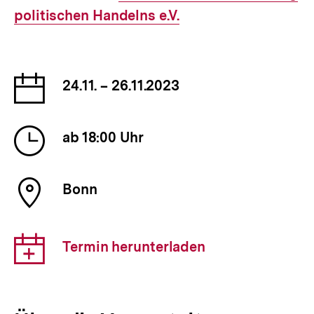
politischen Handelns e.V.
Link:
Datum
24.11. – 26.11.2023
der
Veranstaltung
Uhrzeit
ab 18:00 Uhr
der
Veranstaltung
Ort
Bonn
der
Veranstaltung
Download-
Termin herunterladen
Link: