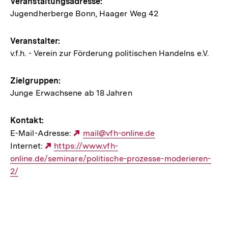
Hinweise
Veranstaltungsadresse:
Jugendherberge Bonn, Haager Weg 42
zur
Veranstaltung
Veranstalter:
v.f.h. - Verein zur Förderung politischen Handelns e.V.
Zielgruppen:
Junge Erwachsene ab 18 Jahren
Kontakt:
E-Mail-Adresse:
Externer
mail@vfh-online.de
Internet:
Externer
https://www.vfh-
Link:
online.de/seminare/politische-prozesse-moderieren-
Link:
2/