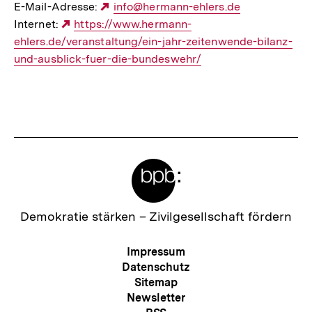
E-Mail-Adresse:
Externer
info@hermann-ehlers.de
Internet:
Externer
https://www.hermann-
Link:
ehlers.de/veranstaltung/ein-jahr-zeitenwende-bilanz-
Link:
und-ausblick-fuer-die-bundeswehr/
Meta-
Links
Zur
Demokratie stärken –
Zivilgesellschaft fördern
Startseite
der
Meta-
Impressum
bpb
Navigation
Datenschutz
Sitemap
Newsletter