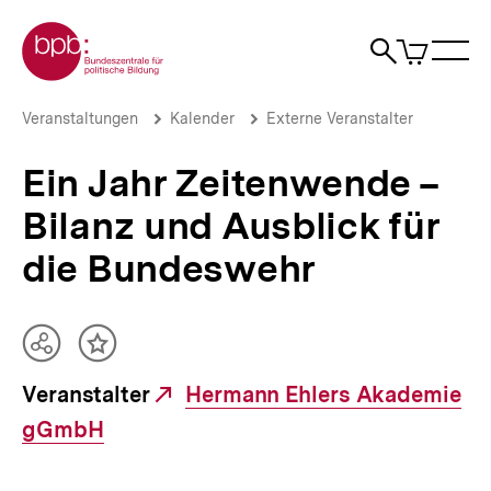
Direkt
Zur Startseite der bpb
zum
0
Artikel
Sho
Seiteninhalt
im
Naviga
Suche
springen
War
öffne
öffnen
öff
Pfadnavigation
Ein
Brotkrümelnavigation
Veranstaltungen
Kalender
Externe Veranstalter
Jahr
Zeitenwende
Ein Jahr Zeitenwende –
–
Bilanz
Bilanz und Ausblick für
und
Ausblick
die Bundeswehr
für
die
Bundeswehr
|
Teilen
Inhalt
bpb.de
Optionen
merken
Veranstalter
Externer
Hermann Ehlers Akademie
anzeigen
gGmbH
Link: