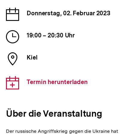
Datum
Donnerstag, 02. Februar 2023
der
Veranstaltung
Uhrzeit
19:00 – 20:30 Uhr
der
Veranstaltung
Ort
Kiel
der
Veranstaltung
Download-
Termin herunterladen
Link:
Über die Veranstaltung
Der russische Angriffskrieg gegen die Ukraine hat