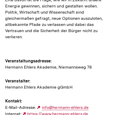
Energie gewinnen, sichern und gestalten wollen.
Politik, Wirtschaft und Wissenschaft sind
gleichermaßen gefragt, neue Optionen auszuloten,
altbekannte Pfade zu verlassen und dabei das
Vertrauen und die Sicherheit der Bürger nicht zu
verlieren.
Hinweise
Veranstaltungsadresse:
Hermann Ehlers Akademie, Niemannsweg 78
zur
Veranstaltung
Veranstalter:
Hermann Ehlers Akademie gGmbH
Kontakt:
E-Mail-Adresse:
Externer
info@hermann-ehlers.de
Internet:
Externer
https://www.hermann-ehlers.de
Link: