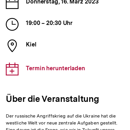
Datum
Donnerstag, 16. März 2023
der
Veranstaltung
Uhrzeit
19:00 – 20:30 Uhr
der
Veranstaltung
Ort
Kiel
der
Veranstaltung
Download-
Termin herunterladen
Link:
Über die Veranstaltung
Der russische Angriffskrieg auf die Ukraine hat die
westliche Welt vor neue zentrale Aufgaben gestellt.
Eine davon ist die Frage, wie wir in Zukunft unsere