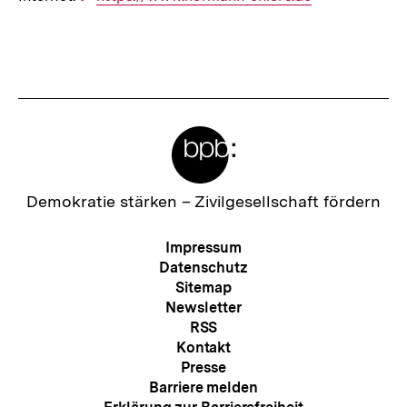
Link:
Meta-
Links
Zur
Demokratie stärken –
Zivilgesellschaft fördern
Startseite
der
Meta-
Impressum
bpb
Navigation
Datenschutz
Sitemap
Newsletter
RSS
Kontakt
Presse
Barriere melden