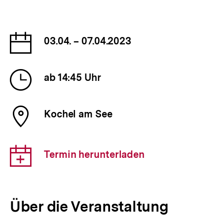
Datum
03.04. – 07.04.2023
der
Veranstaltung
Uhrzeit
ab 14:45 Uhr
der
Veranstaltung
Ort
Kochel am See
der
Veranstaltung
Download-
Termin herunterladen
Link:
Über die Veranstaltung