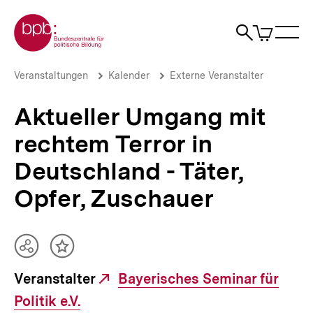
Direkt
Zur Startseite der bpb
zum
0
Artikel
Sho
Seiteninhalt
im
Naviga
Suche
springen
War
öffne
öffnen
öff
Pfadnavigation
Aktueller
Brotkrümelnavigation
Veranstaltungen
Kalender
Externe Veranstalter
Umgang
mit
Aktueller Umgang mit
rechtem
Terror
rechtem Terror in
in
Deutschland
Deutschland - Täter,
-
Täter,
Opfer, Zuschauer
Opfer,
Zuschauer
|
bpb.de
Teilen
Inhalt
Optionen
merken
Veranstalter
Externer
Bayerisches Seminar für
anzeigen
Politik e.V.
Link: