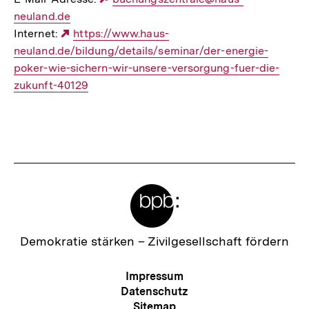
neuland.de
Link:
Internet:
Externer
https://www.haus-
neuland.de/bildung/details/seminar/der-energie-
Link:
poker-wie-sichern-wir-unsere-versorgung-fuer-die-
zukunft-40129
Meta-
Links
Zur
Demokratie stärken –
Zivilgesellschaft fördern
Startseite
der
Meta-
Impressum
bpb
Navigation
Datenschutz
Sitemap