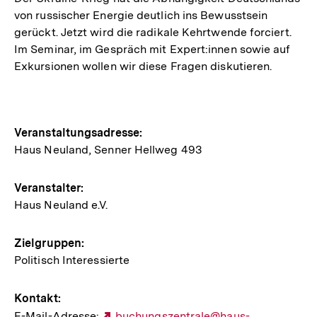
von russischer Energie deutlich ins Bewusstsein
gerückt. Jetzt wird die radikale Kehrtwende forciert.
Im Seminar, im Gespräch mit Expert:innen sowie auf
Exkursionen wollen wir diese Fragen diskutieren.
Hinweise
Veranstaltungsadresse:
Haus Neuland, Senner Hellweg 493
zur
Veranstaltung
Veranstalter:
Haus Neuland e.V.
Zielgruppen:
Politisch Interessierte
Kontakt:
E-Mail-Adresse:
Externer
buchungszentrale@haus-