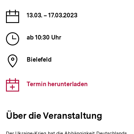
Datum
13.03. – 17.03.2023
der
Veranstaltung
Uhrzeit
ab 10:30 Uhr
der
Veranstaltung
Ort
Bielefeld
der
Veranstaltung
Download-
Termin herunterladen
Link:
Über die Veranstaltung
Der Ukraine-Krieg hat die Abhängigkeit Deutschlands