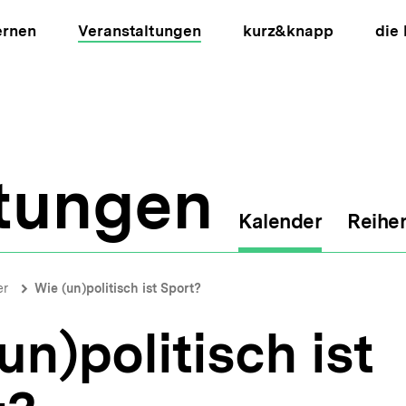
ernen
Veranstaltungen
kurz&knapp
die
ltungen
Kalender
Reihe
ion
er
Wie (un)politisch ist Sport?
un)politisch ist