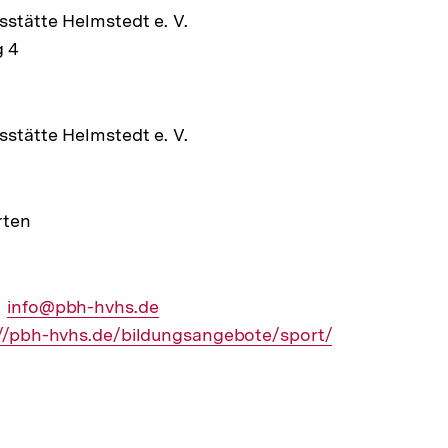
e
sstätte Helmstedt e. V.
 4
ltung
sstätte Helmstedt e. V.
rten
Externer
info@pbh-hvhs.de
ner
://pbh-hvhs.de/bildungsangebote/sport/
Link: