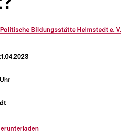
t?
Externer
Politische Bildungsstätte Helmstedt e. V.
Link:
um
 21.04.2023
nstaltung
it
 Uhr
nstaltung
dt
nstaltung
load-
herunterladen