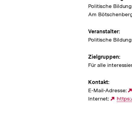
Hinweis
Politische Bildung
zur
Am Bötschenberg
Veransta
Veranstalter:
Politische Bildung
Zielgruppen:
Für alle interessie
Kontakt:
E-Mail-Adresse:
Internet:
Exter
https
Link: