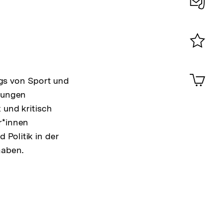
Konta
0
Merklist
ansehen
0
Artik
gs von Sport und
im
klungen
Shop-
Warenko
 und kritisch
ansehen
r*innen
Politik in der
haben.