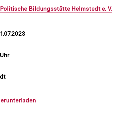
Externer
Politische Bildungsstätte Helmstedt e. V.
Link:
um
21.07.2023
nstaltung
it
 Uhr
nstaltung
dt
nstaltung
load-
herunterladen