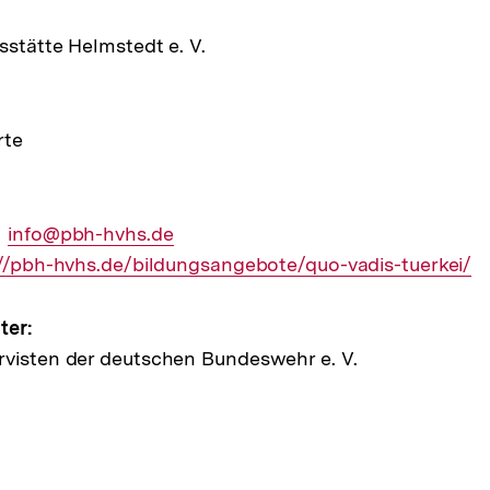
sstätte Helmstedt e. V.
rte
Externer
info@pbh-hvhs.de
ner
://pbh-hvhs.de/bildungsangebote/quo-vadis-tuerkei/
Link:
ter:
rvisten der deutschen Bundeswehr e. V.