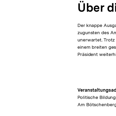
Über d
Der knappe Ausgan
zugunsten des Am
unerwartet. Trotz
einem breiten ges
Präsident weiterhi
Hinweis
Veranstaltungsad
Politische Bildung
zur
Am Bötschenberg
Veransta