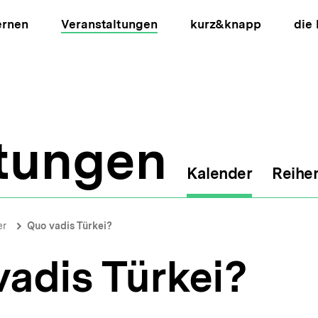
ernen
Veranstaltungen
kurz&knapp
die
ltungen
Kalender
Reihe
ion
er
Quo vadis Türkei?
adis Türkei?