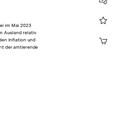
Konta
0
ei im Mai 2023
Merklist
 Ausland relativ
ansehen
0
Artik
den Inflation und
im
int der amtierende
Shop-
Warenko
ansehen