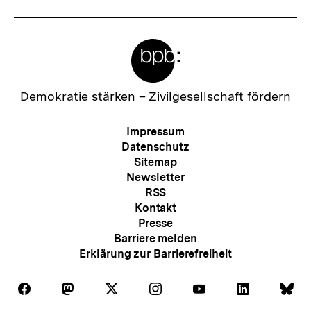
Meta-
Links
Zur
Demokratie stärken –
Zivilgesellschaft fördern
Startseite
der
Meta-
Impressum
bpb
Navigation
Datenschutz
Sitemap
Newsletter
RSS
Kontakt
Presse
Barriere melden
Erklärung zur Barrierefreiheit
Auf
Auf
Auf
Auf
Auf
Auf
Au
Folgen
Folgen
Folgen
Folgen
Folgen
Folgen
Fol
Facebook
Mastodon
X
Instagram
Youtube
LinkedIn
Bl
Sie
Sie
Sie
Sie
Sie
Sie
Sie