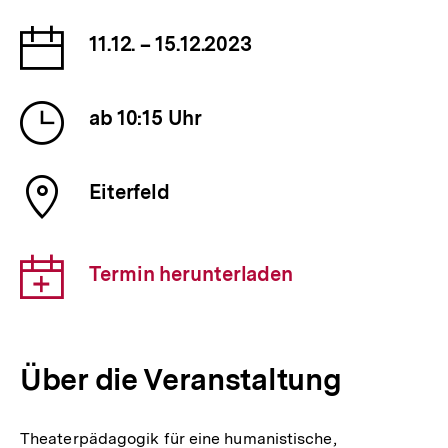
Datum
11.12. – 15.12.2023
der
Veranstaltung
Uhrzeit
ab 10:15 Uhr
der
Veranstaltung
Ort
Eiterfeld
der
Veranstaltung
Download-
Termin herunterladen
Link:
Über die Veranstaltung
Theaterpädagogik für eine humanistische,