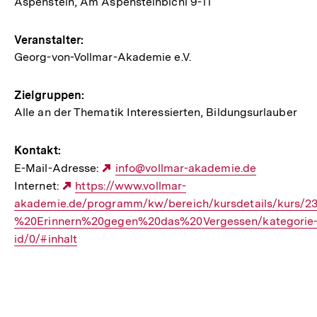
Aspenstein, Am Aspensteinbichl 9-11
Veranstaltung
Veranstalter:
Georg-von-Vollmar-Akademie e.V.
Zielgruppen:
Alle an der Thematik Interessierten, Bildungsurlauber
Kontakt:
E-Mail-Adresse:
Externer
info@vollmar-akademie.de
Internet:
Externer
https://www.vollmar-
Link:
akademie.de/programm/kw/bereich/kursdetails/kurs/2
Link:
%20Erinnern%20gegen%20das%20Vergessen/kategorie
id/0/#inhalt