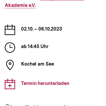
Akademie e.V.
Link:
Datum
02.10. – 06.10.2023
der
Veranstaltung
Uhrzeit
ab 14:45 Uhr
der
Veranstaltung
Ort
Kochel am See
der
Veranstaltung
Download-
Termin herunterladen
Link: