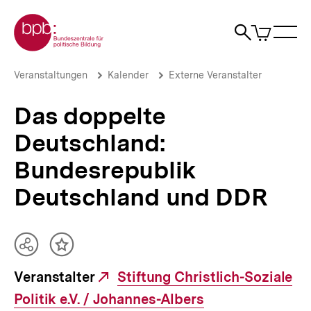
Direkt
Zur Startseite der bpb
zum
0
Artikel
Sho
Seiteninhalt
im
Naviga
Suche
springen
War
öffne
öffnen
öff
Pfadnavigation
Das
Brotkrümelnavigation
Veranstaltungen
Kalender
Externe Veranstalter
doppelte
Deutschland:
Das doppelte
Bundesrepublik
Deutschland
Deutschland:
und
DDR
Bundesrepublik
|
bpb.de
Deutschland und DDR
Teilen
Inhalt
Optionen
merken
Veranstalter
Externer
Stiftung Christlich-Soziale
anzeigen
Politik e.V. / Johannes-Albers
Link: