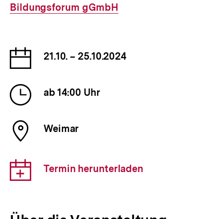
Bildungsforum gGmbH
Datum
21.10. – 25.10.2024
der
Veranstaltung
Uhrzeit
ab 14:00 Uhr
der
Veranstaltung
Ort
Weimar
der
Veranstaltung
Download-
Termin herunterladen
Link: