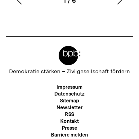
1
/
6
Vorherigen
Nächs
Karussellinhalt
von
Inhalt
Inhalt
anzeigen
anzei
Meta-
Links
Zur
Demokratie stärken –
Zivilgesellschaft fördern
Startseite
der
Meta-
Impressum
bpb
Navigation
Datenschutz
Sitemap
Newsletter
RSS
Kontakt
Presse
Barriere melden