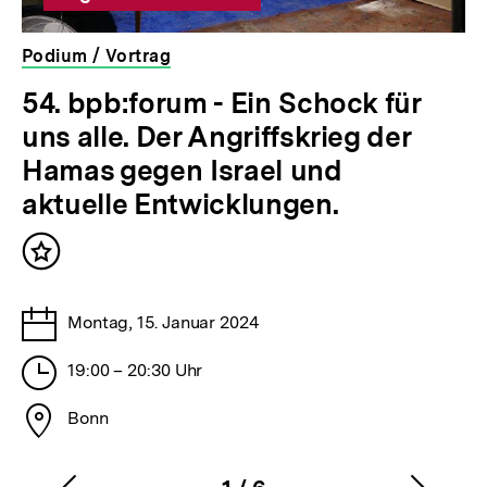
Podium / Vortrag
veranstaltet
54. bpb:forum - Ein Schock für
von
uns alle. Der Angriffskrieg der
der
bpb
Hamas gegen Israel und
aktuelle Entwicklungen.
Inhalt
merken
Tage
Montag, 15. Januar 2024
Stunden
19:00 – 20:30 Uhr
Stadt
Bonn