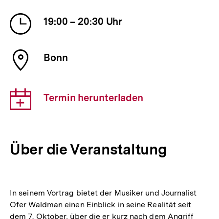
Veranstaltung
Uhrzeit
19:00 – 20:30 Uhr
der
Veranstaltung
Ort
Bonn
der
Veranstaltung
Download-
Termin herunterladen
Link:
Über die Veranstaltung
In seinem Vortrag bietet der Musiker und Journalist
Ofer Waldman einen Einblick in seine Realität seit
dem 7. Oktober, über die er kurz nach dem Angriff