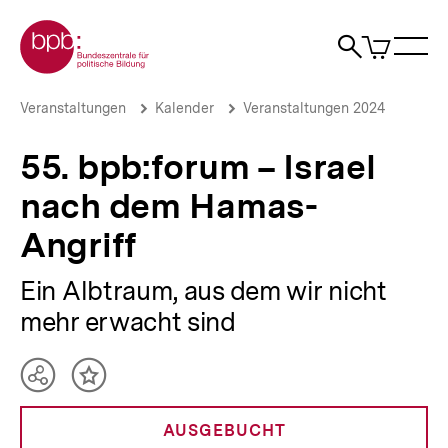
Direkt
Zur Startseite der bpb
zum
0
Artikel
Sho
Seiteninhalt
im
Naviga
Suche
springen
War
öffne
öffnen
öff
Pfadnavigation
55.
Brotkrümelnavigation
Veranstaltungen
Kalender
Veranstaltungen 2024
bpb:forum
–
55. bpb:forum – Israel
Israel
nach
nach dem Hamas-
dem
Hamas-
Angriff
Angriff
|
bpb.de
Ein Albtraum, aus dem wir nicht
mehr erwacht sind
Teilen
Inhalt
Optionen
merken
anzeigen
AUSGEBUCHT