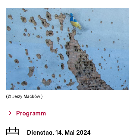
anzeigen
(© Jerzy Maćków )
Interner
Programm
Link:
Datum
Dienstag, 14. Mai 2024