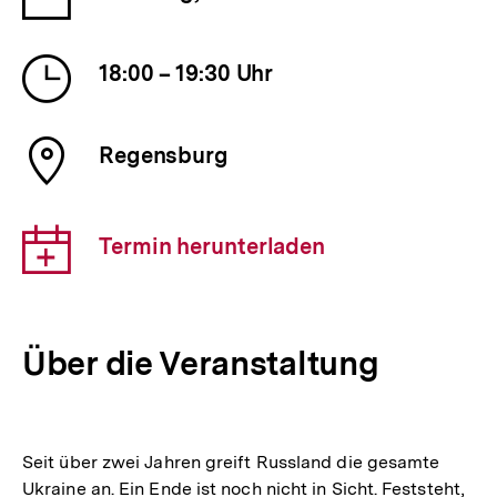
der
Veranstaltung
Uhrzeit
18:00 – 19:30 Uhr
der
Veranstaltung
Ort
Regensburg
der
Veranstaltung
Download-
Termin herunterladen
Link:
Über die Veranstaltung
Seit über zwei Jahren greift Russland die gesamte
Ukraine an. Ein Ende ist noch nicht in Sicht. Feststeht,