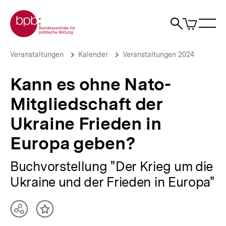
Direkt
Zur Startseite der bpb
zum
0
Artikel
Sho
Seiteninhalt
im
Naviga
Suche
springen
War
öffne
öffnen
öff
Pfadnavigation
Kann
Brotkrümelnavigation
Veranstaltungen
Kalender
Veranstaltungen 2024
es
ohne
Kann es ohne Nato-
Nato-
Mitgliedschaft
Mitgliedschaft der
der
Ukraine
Ukraine Frieden in
Frieden
in
Europa geben?
Europa
geben?
|
Buchvorstellung "Der Krieg um die
bpb.de
Ukraine und der Frieden in Europa"
Teilen
Inhalt
Optionen
merken