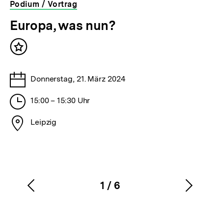
Podium / Vortrag
veranstaltet
Europa, was nun?
von
der
Inhalt
bpb
merken
Tage
Donnerstag, 21. März 2024
Stunden
15:00 – 15:30 Uhr
Stadt
Leipzig
1
/
6
Vorherigen
Nächs
Karussellinhalt
von
Inhalt
Inhalt