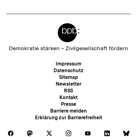
anzeigen
anzei
Meta-
Links
Zur
Demokratie stärken –
Zivilgesellschaft fördern
Startseite
der
Meta-
Impressum
bpb
Navigation
Datenschutz
Sitemap
Newsletter
RSS
Kontakt
Presse
Barriere melden
Erklärung zur Barrierefreiheit
Auf
Auf
Auf
Auf
Auf
Auf
Au
Folgen
Folgen
Folgen
Folgen
Folgen
Folgen
Fol