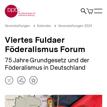
Direkt
Zur Startseite der bpb
zum
0
Artikel
Sho
Seiteninhalt
im
Naviga
Suche
springen
War
öffne
öffnen
öff
Pfadnavigation
Viertes
Brotkrümelnavigation
Veranstaltungen
Kalender
Veranstaltungen 2024
Fuldaer
Föderalismus
Viertes Fuldaer
Forum
|
Föderalismus Forum
bpb.de
75 Jahre Grundgesetz und der
Föderalismus in Deutschland
Artikel
Teilen
Inhalt
herunterladen
Optionen
merken
anzeigen