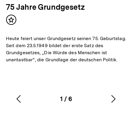
75 Jahre Grundgesetz
Inhalt
merken
Heute feiert unser Grundgesetz seinen 75. Geburtstag.
Seit dem 23.5.1949 bildet der erste Satz des
Grundgesetzes, „Die Würde des Menschen ist
unantastbar“, die Grundlage der deutschen Politik.
1
/
6
Vorherigen
Nächs
Karussellinhalt
von
Inhalt
Inhalt
anzeigen
anzei