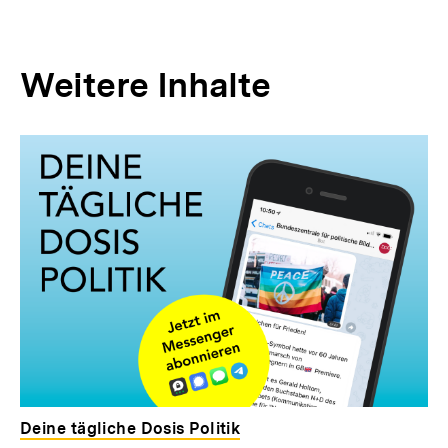
Weitere Inhalte
Inhaltskarousell
Inhaltskarussell
für
überspringen
weitere
Inhalte
Deine tägliche Dosis Politik