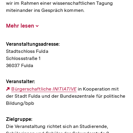
wir im Rahmen einer wissenschaftlichen Tagung
miteinander ins Gespräch kommen.
Mehr lesen
Inhalt
aufklappen
Hinweise
Veranstaltungsadresse:
Stadtschloss Fulda
zur
Schlossstraße 1
Veranstaltung
36037 Fulda
Veranstalter:
Externer
Bürgerschaftliche
INITIATIVE
in Kooperation mit
der Stadt Fulda und der Bundeszentrale für politische
Link:
Bildung/bpb
Zielgruppe:
Die Veranstaltung richtet sich an Studierende,