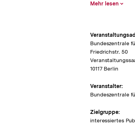
Mehr lesen
Inhalt
aufklap
Hinweis
Veranstaltungsad
Bundeszentrale fü
zur
Friedrichstr. 50
Veransta
Veranstaltungssaa
10117 Berlin
Veranstalter:
Bundeszentrale fü
Zielgruppe:
interessiertes Pu