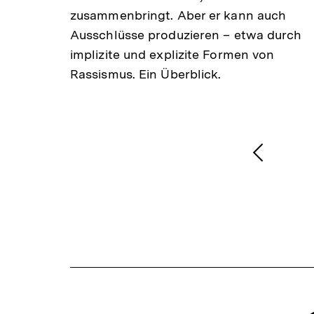
zusammenbringt. Aber er kann auch
Ausschlüsse produzieren – etwa durch
implizite und explizite Formen von
Rassismus. Ein Überblick.
1
/
2
Karussellinhalt
von
Vorheri
Inhalt
anzeige