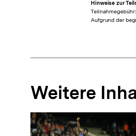
Hinweise zur Tei
Teilnahmegebühr: D
Aufgrund der beg
Weitere Inha
Inhaltskarousell
Inhaltskarussell
für
überspringen
weitere
Inhalte