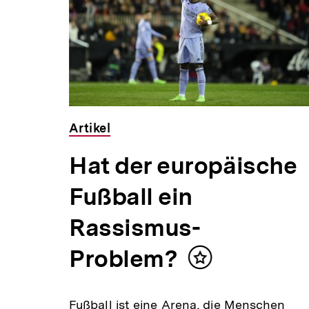
,00 €
Artikel
Hat der europäische
Fußball ein
Rassismus-
zwei
f
Problem?
Inhalt
merken
he
Fußball ist eine Arena, die Menschen
s