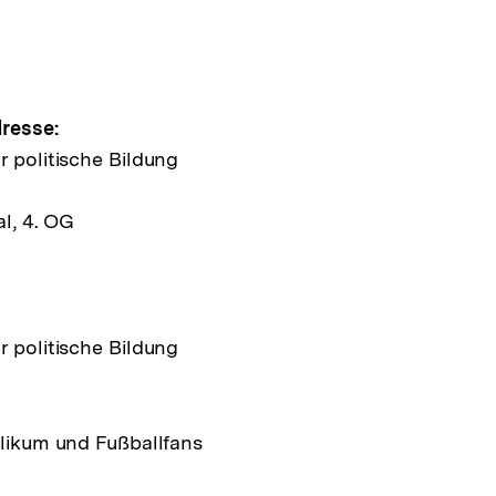
pen
e
resse:
r politische Bildung
ltung
l, 4. OG
r politische Bildung
blikum und Fußballfans