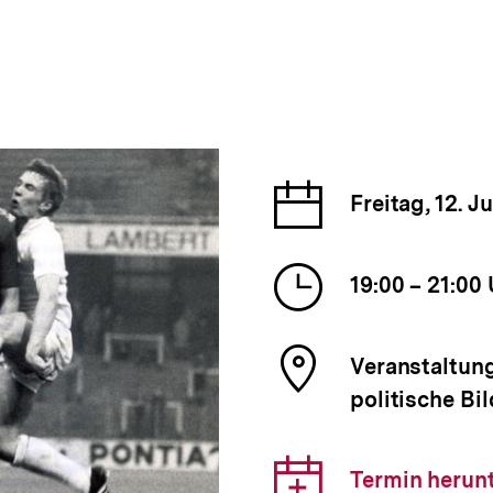
Datum
Freitag, 12. J
der
Veranst
Uhrzeit
19:00 – 21:00
der
Veranst
Ort
Veranstaltung
der
politische Bi
Veranst
Downlo
Termin herun