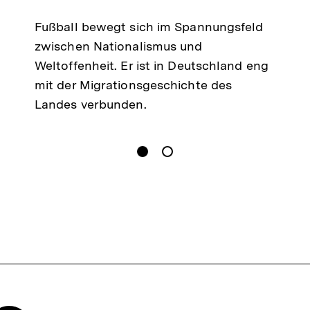
Fußball bewegt sich im Spannungsfeld
zwischen Nationalismus und
Weltoffenheit. Er ist in Deutschland eng
mit der Migrationsgeschichte des
Landes verbunden.
gen
Springe zum Inhalt
1
(
Aktueller Inhalt
)
Springe zum Inhalt
2
n