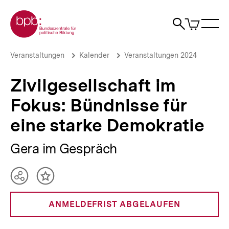
Direkt
Zur Startseite der bpb
zum
0
Artikel
Sho
Seiteninhalt
im
Naviga
Suche
springen
War
öffne
öffnen
öff
Pfadnavigation
Zivilgesellschaft
Brotkrümelnavigation
Veranstaltungen
Kalender
Veranstaltungen 2024
im
Fokus:
Zivilgesellschaft im
Bündnisse
für
Fokus: Bündnisse für
eine
starke
eine starke Demokratie
Demokratie
|
bpb.de
Gera im Gespräch
Teilen
Inhalt
Optionen
merken
anzeigen
ANMELDEFRIST ABGELAUFEN