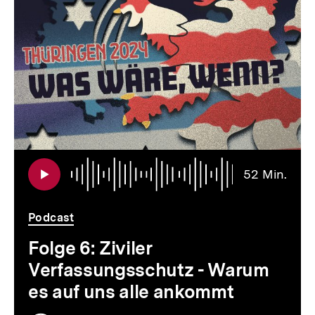
für
überspringen
weitere
Inhalte
Audi
Daue
52 Min.
52
Min.
Podcast
Folge 6: Ziviler
Verfassungsschutz - Warum
es auf uns alle ankommt