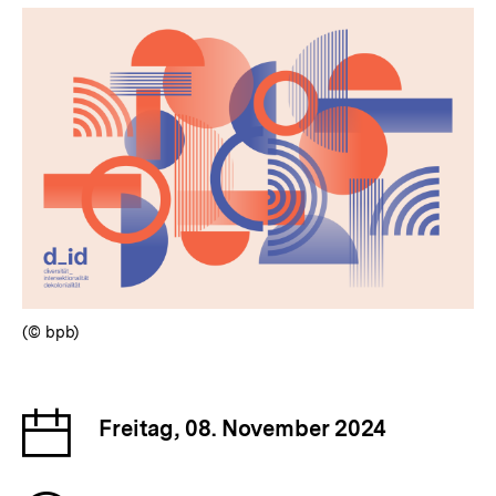
(© bpb)
Datum
Freitag, 08. November 2024
der
Veranstaltung