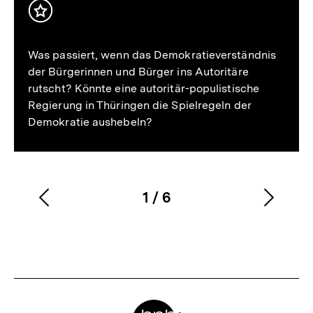
Inhalt
merken
Was passiert, wenn das Demokratieverständnis
der Bürgerinnen und Bürger ins Autoritäre
rutscht? Könnte eine autoritär-populistische
Regierung in Thüringen die Spielregeln der
Demokratie aushebeln?
1
/
6
Vorherigen
Nächs
Karussellinhalt
von
Inhalt
Inhalt
anzeigen
anzei
Meta-