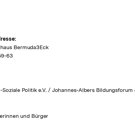
e
resse:
ehaus Bermuda3Eck
59-63
ltung
ch-Soziale Politik e.V. / Johannes-Albers Bildungsfor
gerinnen und Bürger