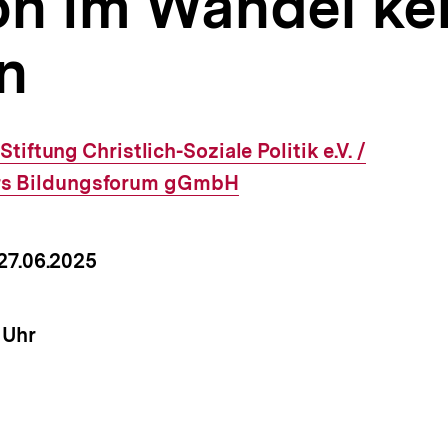
on im Wandel k
n
Externer
Stiftung Christlich-Soziale Politik e.V. /
rs Bildungsforum gGmbH
Link:
um
 27.06.2025
nstaltung
it
 Uhr
nstaltung