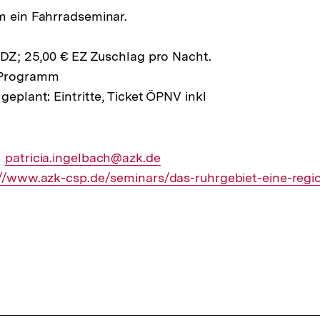
m ein Fahrradseminar.
m DZ; 25,00 € EZ Zuschlag pro Nacht.
 Programm
geplant: Eintritte, Ticket ÖPNV inkl
Externer
patricia.ingelbach@azk.de
ner
://www.azk-csp.de/seminars/das-ruhrgebiet-eine-regi
Link: