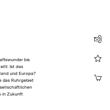
Konta
0
haftswunder bis
llt: Ist das
Merklist
ansehen
hland und Europa?
0
Artik
im
ie das Ruhrgebiet
Shop-
sellschaftlichen
Warenko
 in Zukunft
ansehen