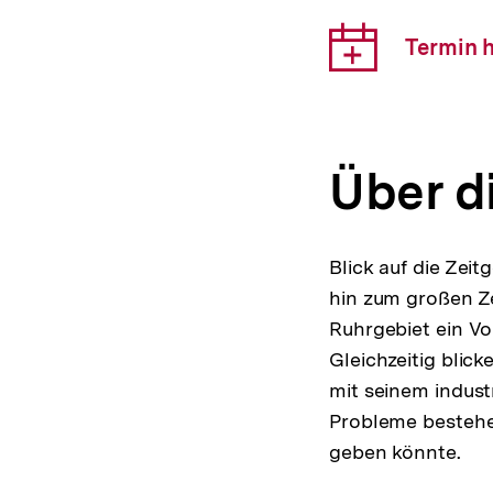
Vera
Down
Termin 
Link:
Über d
Blick auf die Zeit
hin zum großen Ze
Ruhrgebiet ein Vo
Gleichzeitig blick
mit seinem indust
Probleme bestehe
geben könnte.