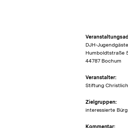
Hinweis
Veranstaltungsad
DJH-Jugendgäst
zur
Humboldtstraße 
Veransta
44787 Bochum
Veranstalter:
Stiftung Christli
Zielgruppen:
interessierte Bür
Kommentar: