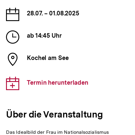
Datum
28.07. – 01.08.2025
der
Veranstaltung
Uhrzeit
ab 14:45 Uhr
der
Veranstaltung
Ort
Kochel am See
der
Veranstaltung
Download-
Termin herunterladen
Link:
Über die Veranstaltung
Das Idealbild der Frau im Nationalsozialismus