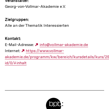
Veranstalter:
Georg-von-Vollmar-Akademie e.V.
Zielgruppen:
Alle an der Thematik Interessierten
Kontakt:
E-Mail-Adresse:
Externer
info@vollmar-akademie.de
Internet:
Externer
https://www.vollmar-
Link:
akademie.de/programm/kw/bereich/kursdetails/kurs/
Link:
id/0/#inhalt
Meta-