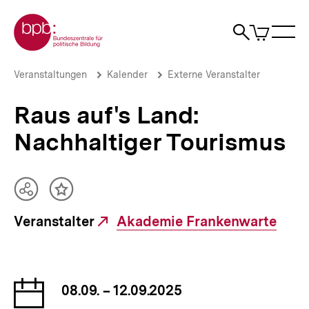
Direkt
Zur Startseite der bpb
zum
0
Artikel
Sho
Seiteninhalt
im
Naviga
Suche
springen
War
öffne
öffnen
öff
Pfadnavigation
Raus
Brotkrümelnavigation
Veranstaltungen
Kalender
Externe Veranstalter
auf's
Land:
Raus auf's Land:
Nachhaltiger
Tourismus
Nachhaltiger Tourismus
|
bpb.de
Teilen
Inhalt
Optionen
merken
Veranstalter
Externer
Akademie Frankenwarte
anzeigen
Link:
Datum
08.09. – 12.09.2025
der