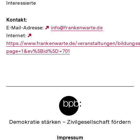
Interessierte
Kontakt:
E-Mail-Adresse:
Externer
info@frankenwarte.de
Internet:
Externer
Link:
https://www.frankenwarte.de/veranstaltungen/bildungs
Link:
page=1&ev%5Bid%5D=701
Meta-
Links
Zur
Demokratie stärken –
Zivilgesellschaft fördern
Startseite
der
Meta-
Impressum