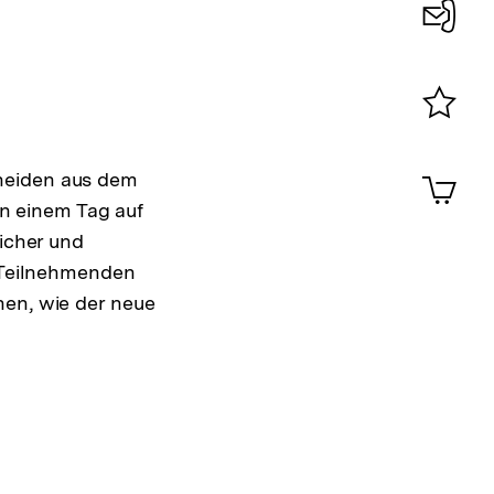
Konta
0
Merklist
ansehen
0
Artik
cheiden aus dem
im
on einem Tag auf
Shop-
licher und
Warenko
ansehen
e Teilnehmenden
hen, wie der neue