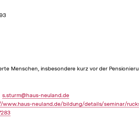
e
493
ltung
sierte Menschen, insbesondere kurz vor der Pensionieru
Externer
s.sturm@haus-neuland.de
ner
://www.haus-neuland.de/bildung/details/seminar/ruck
Link:
7283