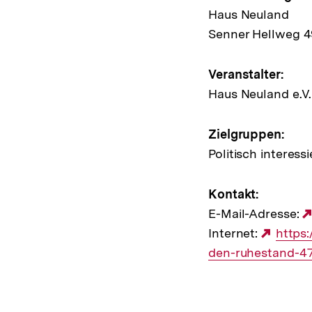
Hinweis
Haus Neuland
zur
Senner Hellweg 
Veransta
Veranstalter:
Haus Neuland e.V.
Zielgruppen:
Politisch interes
Kontakt:
E-Mail-Adresse:
Internet:
Exter
https
den-ruhestand-4
Link: