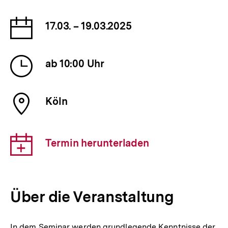
Datum
17.03. – 19.03.2025
der
Veranstaltung
Uhrzeit
ab 10:00 Uhr
der
Veranstaltung
Ort
Köln
der
Veranstaltung
Download-
Termin herunterladen
Link:
Über die Veranstaltung
In dem Seminar werden grundlegende Kenntnisse der