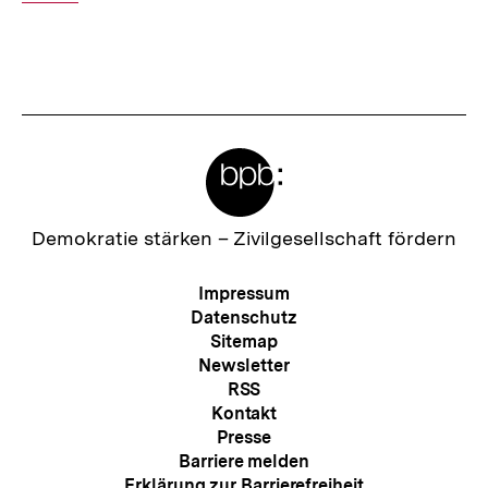
Meta-
Links
Zur
Demokratie stärken –
Zivilgesellschaft fördern
Startseite
der
Meta-
Impressum
bpb
Navigation
Datenschutz
Sitemap
Newsletter
RSS
Kontakt
Presse
Barriere melden
Erklärung zur Barrierefreiheit