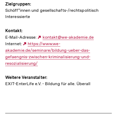
Zielgruppen:
Schöff*innen und gesellschafts-/rechtspolitisch
Interessierte
Kontakt:
E-Mail-Adresse:
Externer
kontakt@we-akademie.de
Internet:
Externer
https://www.we-
Link:
akademie.de/seminare/bildung-ueber-das-
Link:
gefaengnis-zwischen-kriminalisierung-und-
resozialisierung/
Weitere Veranstalter:
EXIT-EnterLife e.V. - Bildung für alle. Überall