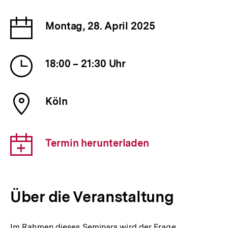
Datum
Montag, 28. April 2025
der
Veranstaltung
Uhrzeit
18:00 – 21:30 Uhr
der
Veranstaltung
Ort
Köln
der
Veranstaltung
Download-
Termin herunterladen
Link:
Über die Veranstaltung
Im Rahmen dieses Seminars wird der Frage