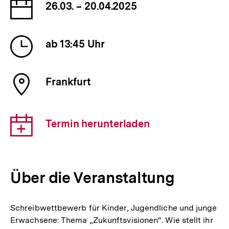
Datum
26.03. – 20.04.2025
der
Veranstaltung
Uhrzeit
ab 13:45 Uhr
der
Veranstaltung
Ort
Frankfurt
der
Veranstaltung
Download-
Termin herunterladen
Link:
Über die Veranstaltung
Schreibwettbewerb für Kinder, Jugendliche und junge
Erwachsene: Thema „Zukunftsvisionen“. Wie stellt ihr