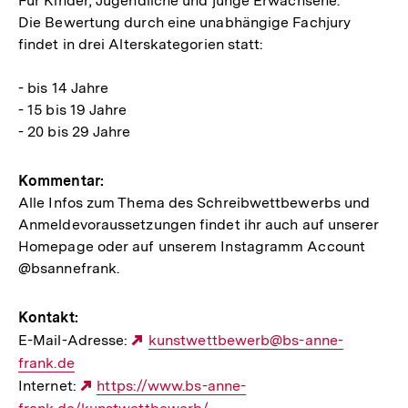
Für Kinder, Jugendliche und junge Erwachsene.
Die Bewertung durch eine unabhängige Fachjury
findet in drei Alterskategorien statt:
- bis 14 Jahre
- 15 bis 19 Jahre
- 20 bis 29 Jahre
Kommentar:
Alle Infos zum Thema des Schreibwettbewerbs und
Anmeldevoraussetzungen findet ihr auch auf unserer
Homepage oder auf unserem Instagramm Account
@bsannefrank.
Kontakt:
E-Mail-Adresse:
Externer
kunstwettbewerb@bs-anne-
frank.de
Link:
Internet:
Externer
https://www.bs-anne-