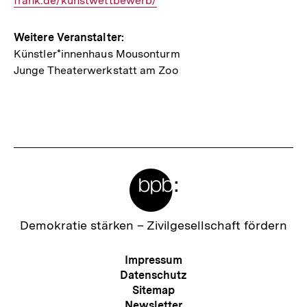
frank.de/kunstwettbewerb/
Link:
Weitere Veranstalter:
Künstler*innenhaus Mousonturm
Junge Theaterwerkstatt am Zoo
Meta-
Links
Zur
Demokratie stärken –
Zivilgesellschaft fördern
Startseite
der
Meta-
Impressum
bpb
Navigation
Datenschutz
Sitemap
Newsletter