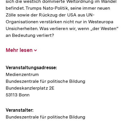
sich die westlich dominierte Weltordnung im Wandel
befindet. Trumps Nato-Politik, seine immer neuen
Zölle sowie der Rückzug der USA aus UN-
Organisationen verstärken nicht nur in Westeuropa
Unsicherheiten. Was verlieren wir, wenn „der Westen“
an Bedeutung verliert?
Mehr lesen
Inhalt
aufklappen
Hinweise
Veranstaltungsadresse:
Medienzentrum
zur
Bundeszentrale für politische Bildung
Veranstaltung
Bundeskanzlerplatz 2E
53113 Bonn
Veranstalter:
Bundeszentrale für politische Bildung