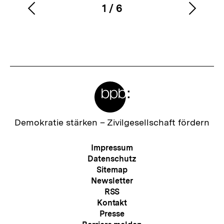
1
/
6
Vorherigen
Nächs
Karussellinhalt
von
Inhalt
Inhalt
anzeigen
anzei
Meta-
Links
Zur
Demokratie stärken –
Zivilgesellschaft fördern
Startseite
der
Meta-
Impressum
bpb
Navigation
Datenschutz
Sitemap
Newsletter
RSS
Kontakt
Presse