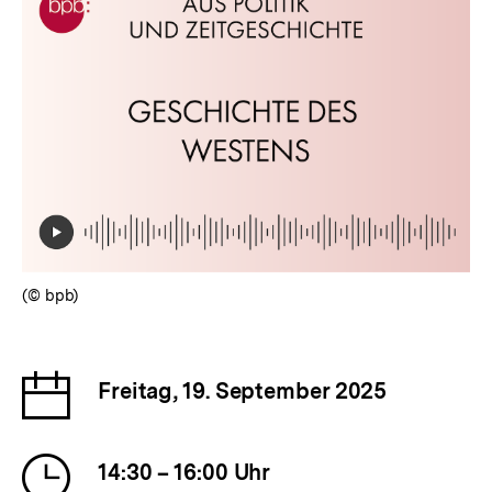
(© bpb)
Datum
Freitag, 19. September 2025
der
Veranstaltung
Uhrzeit
14:30 – 16:00 Uhr