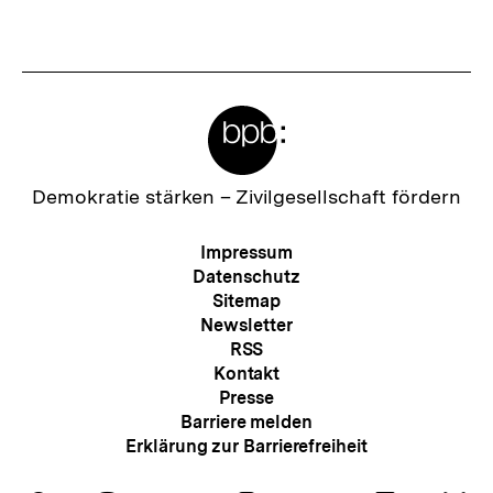
Fussnoten
Meta-
Links
Zur
Demokratie stärken –
Zivilgesellschaft fördern
Startseite
der
Meta-
Impressum
bpb
Navigation
Datenschutz
Sitemap
Newsletter
RSS
Kontakt
Presse
Barriere melden
Erklärung zur Barrierefreiheit