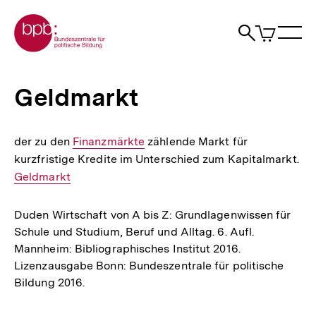
Direkt
Zur Startseite der bpb
zum
0
Artikel
Sho
Seiteninhalt
im
Naviga
Suche
springen
War
öffne
öffnen
öff
Pfadnavigation
Geldmarkt
Brotkrümelnavigation
|
Geldmarkt
bpb.de
der zu den
Interner
Finanzmärkte
zählende Markt für
kurzfristige Kredite im Unterschied zum Kapitalmarkt.
Link:
Int
Geldmarkt
Lin
Duden Wirtschaft von A bis Z: Grundlagenwissen für
Schule und Studium, Beruf und Alltag. 6. Aufl.
Mannheim: Bibliographisches Institut 2016.
Lizenzausgabe Bonn: Bundeszentrale für politische
Bildung 2016.