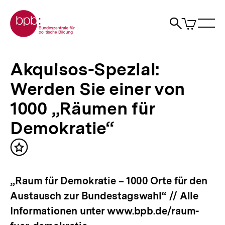
Direkt
Zur Startseite der bpb
zum
0
Artikel
Sho
Seiteninhalt
im
Naviga
Suche
springen
War
öffne
öffnen
öff
Pfadnavigation
Akquisos-
Brotkrümelnavigation
Spezial:
Akquisos-Spezial:
Werden
Sie
Werden Sie einer von
einer
von
1000 „Räumen für
1000
„Räumen
Demokratie“
für
Demokratie“
Inhalt
|
merken
bpb.de
„Raum für Demokratie – 1000 Orte für den
Austausch zur Bundestagswahl“ // Alle
Informationen unter www.bpb.de/raum-