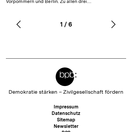
Vorpommern und Berlin. Zu allen drei…
1
/
6
Vorherigen
Nächs
Karussellinhalt
von
Inhalt
Inhalt
anzeigen
anzei
Meta-
Links
Zur
Demokratie stärken –
Zivilgesellschaft fördern
Startseite
der
Meta-
Impressum
bpb
Navigation
Datenschutz
Sitemap
Newsletter