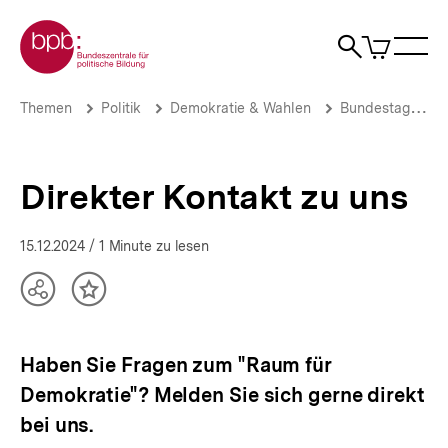
Direkt
Zur Startseite der bpb
zum
0
Artikel
Sho
Seiteninhalt
im
Naviga
Suche
springen
War
öffne
öffnen
öff
Pfadnavigation
Direkter
Brotkrümelnavigation
Themen
Politik
Demokratie & Wahlen
Bundestagswahlen
Kontakt
zu
uns
|
Direkter Kontakt zu uns
Raum
für
Demokratie
15.12.2024
/ 1 Minute zu lesen
|
bpb.de
Teilen
Inhalt
Optionen
merken
anzeigen
Haben Sie Fragen zum "Raum für
Demokratie"? Melden Sie sich gerne direkt
bei uns.