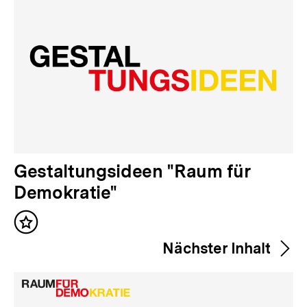
V
Gestaltungsideen "Raum für
o
Demokratie"
r
Inhalt
h
merken
Nächster Inhalt
e
r
i