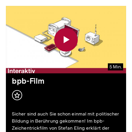
5 Min.
Video
Dauer
bpb-Film
5
Min.
Inhalt
merken
Sicher sind auch Sie schon einmal mit politischer
Bildung in Berührung gekommen! Im bpb-
Zeichentrickfilm von Stefan Eling erklärt der