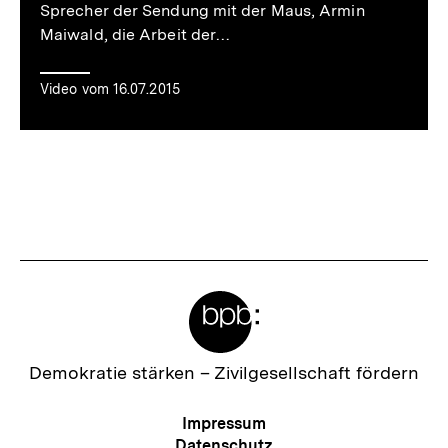
Sprecher der Sendung mit der Maus, Armin
Maiwald, die Arbeit der…
Video vom 16.07.2015
Meta-
Links
Zur
Demokratie stärken –
Zivilgesellschaft fördern
Startseite
der
Meta-
Impressum
bpb
Navigation
Datenschutz