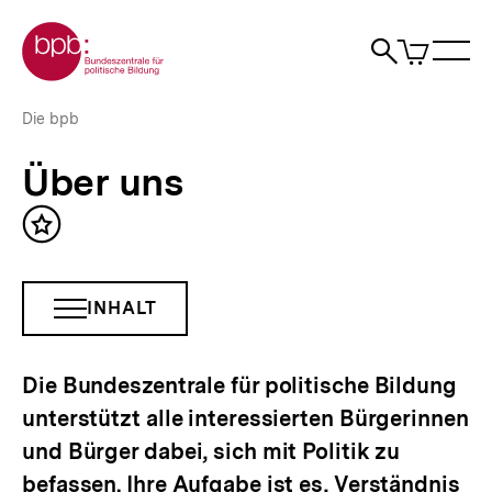
Direkt
Zur Startseite der bpb
zum
0
Artikel
Sho
Seiteninhalt
im
Naviga
Suche
springen
War
öffne
öffnen
öff
Pfadnavigation
Über
Brotkrümelnavigation
Die bpb
uns
|
Über uns
bpb.de
Inhalt
merken
INHALT
INHALTSNAVIGATION
ÖFFNEN
Die Bundeszentrale für politische Bildung
unterstützt alle interessierten Bürgerinnen
und Bürger dabei, sich mit Politik zu
befassen. Ihre Aufgabe ist es, Verständnis