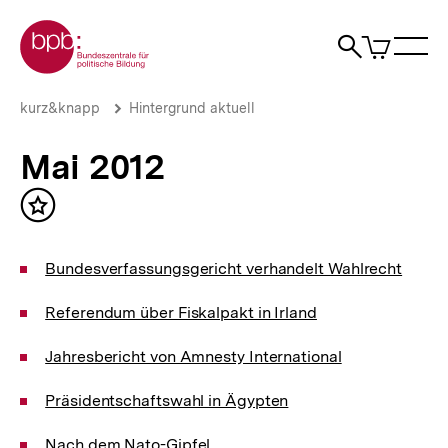
Direkt
Zur Startseite der bpb
zum
0
Artikel
Sho
Seiteninhalt
im
Naviga
Suche
springen
War
öffne
öffnen
öff
Pfadnavigation
Mai
Brotkrümelnavigation
kurz&knapp
Hintergrund aktuell
2012
|
Mai 2012
Hintergrund
aktuell
|
Inhalt
bpb.de
merken
Bundesverfassungsgericht verhandelt Wahlrecht
Referendum über Fiskalpakt in Irland
Jahresbericht von Amnesty International
Präsidentschaftswahl in Ägypten
Nach dem Nato-Gipfel