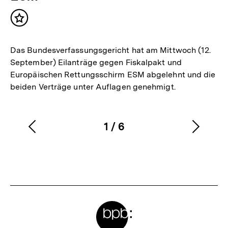
Inhalt
merken
Das Bundesverfassungsgericht hat am Mittwoch (12.
September) Eilanträge gegen Fiskalpakt und
Europäischen Rettungsschirm ESM abgelehnt und die
beiden Verträge unter Auflagen genehmigt.
1
/
6
Vorherigen
Nächs
Karussellinhalt
von
Inhalt
Inhalt
anzeigen
anzei
Meta-