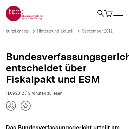
Direkt
Zur Startseite der bpb
zum
0
Artikel
Sho
Seiteninhalt
im
Naviga
Suche
springen
War
öffne
öffnen
öff
Pfadnavigation
Bundesverfassungsgericht
Brotkrümelnavigation
kurz&knapp
Hintergrund aktuell
September 2012
entscheidet
über
Fiskalpakt
und
Bundesverfassungsgeric
ESM
|
entscheidet über
Hintergrund
aktuell
Fiskalpakt und ESM
|
bpb.de
11.09.2012
/ 3 Minuten zu lesen
Teilen
Inhalt
Optionen
merken
anzeigen
Das Bundesverfassungsgericht urteilt am