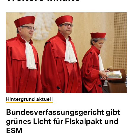
Inhaltskarousell
Inhaltskarussell
für
überspringen
weitere
Inhalte
Hintergrund aktuell
Bundesverfassungsgericht gibt
grünes Licht für Fiskalpakt und
ESM