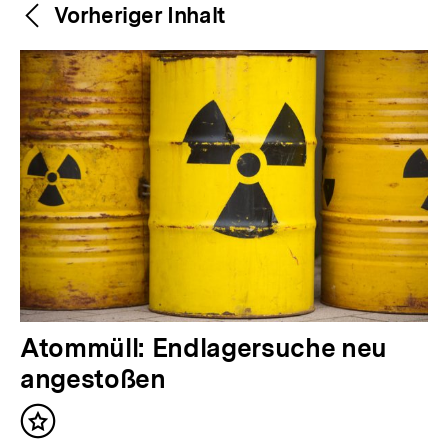
Weitere
Content-
Vorheriger Inhalt
Navigation
Inhalte
V
Atommüll: Endlagersuche neu
o
angestoßen
r
Inhalt
h