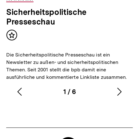
Sicherheitspolitische
Presseschau
Inhalt
merken
Die Sicherheitspolitische Presseschau ist ein
Newsletter zu außen- und sicherheitspolitischen
Themen. Seit 2001 stellt die bpb damit eine
ausführliche und kommentierte Linkliste zusammen.
1
/
6
Vorherigen
Nächs
Karussellinhalt
von
Inhalt
Inhalt
anzeigen
anzei