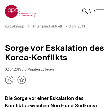
Direkt
Zur Startseite der bpb
zum
0
Artikel
Sho
Seiteninhalt
im
Naviga
Suche
springen
War
öffne
öffnen
öff
Pfadnavigation
Sorge
Brotkrümelnavigation
kurz&knapp
Hintergrund aktuell
April 2013
vor
Eskalation
des
Korea-
Sorge vor Eskalation des
Konflikts
|
Korea-Konflikts
Hintergrund
aktuell
|
02.04.2013
/ 3 Minuten zu lesen
bpb.de
Teilen
Inhalt
Optionen
merken
anzeigen
Die Sorge vor einer Eskalation des
Konflikts zwischen Nord- und Südkorea