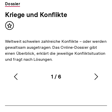
Dossier
Kriege und Konflikte
Inhalt
merken
Weltweit schwelen zahlreiche Konflikte – oder werden
gewaltsam ausgetragen. Das Online-Dossier gibt
einen Überblick, erklärt die jeweilige Konfliktsituation
und fragt nach Lösungen.
1
/
6
Vorherigen
Nächs
Karussellinhalt
von
Inhalt
Inhalt
anzeigen
anzei