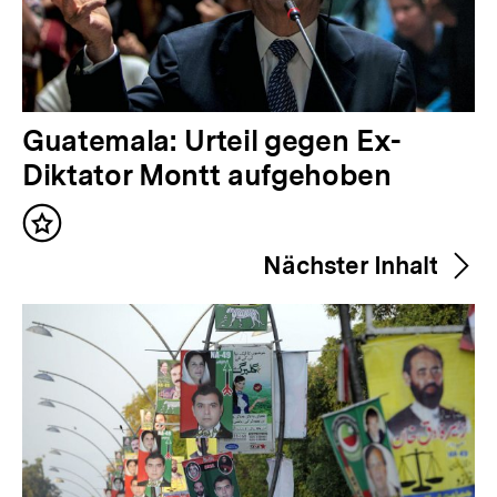
V
Guatemala: Urteil gegen Ex-
o
Diktator Montt aufgehoben
r
Inhalt
h
merken
Nächster Inhalt
e
r
i
g
e
r
I