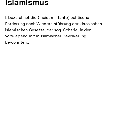
Islamismus
a
l
I. bezeichnet die (meist militante) politische
t
Forderung nach Wiedereinführung der klassischen
:
islamischen Gesetze, der sog. Scharia, in den
vorwiegend mit muslimischer Bevölkerung
bewohnten…