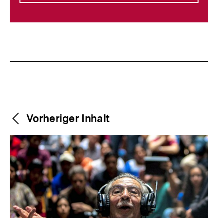
Weitere
Content-
Vorheriger Inhalt
Navigation
Inhalte