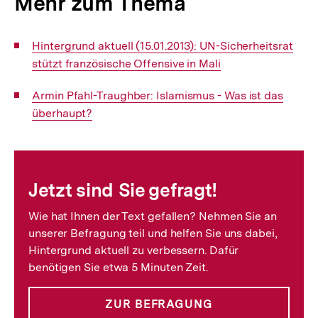
Mehr zum Thema
Interner
Hintergrund aktuell (15.01.2013): UN-Sicherheitsrat
Link:
stützt französische Offensive in Mali
Interner
Armin Pfahl-Traughber: Islamismus - Was ist das
Link:
überhaupt?
Fussnoten
Jetzt sind Sie gefragt!
Wie hat Ihnen der Text gefallen? Nehmen Sie an
unserer Befragung teil und helfen Sie uns dabei,
Hintergrund aktuell zu verbessern. Dafür
benötigen Sie etwa 5 Minuten Zeit.
ZUR BEFRAGUNG