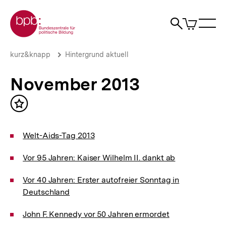
Direkt
Zur Startseite der bpb
zum
0
Artikel
Sho
Seiteninhalt
im
Naviga
Suche
springen
War
öffne
öffnen
öff
Pfadnavigation
November
Brotkrümelnavigation
kurz&knapp
Hintergrund aktuell
2013
|
November 2013
Hintergrund
aktuell
|
Inhalt
bpb.de
merken
Welt-Aids-Tag 2013
Vor 95 Jahren: Kaiser Wilhelm II. dankt ab
Vor 40 Jahren: Erster autofreier Sonntag in
Deutschland
John F. Kennedy vor 50 Jahren ermordet