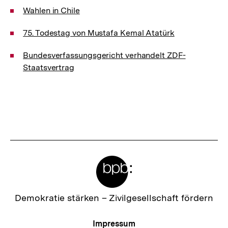
Wahlen in Chile
75. Todestag von Mustafa Kemal Atatürk
Bundesverfassungsgericht verhandelt ZDF-
Staatsvertrag
Meta-
Links
Zur
Demokratie stärken –
Zivilgesellschaft fördern
Startseite
der
Meta-
Impressum