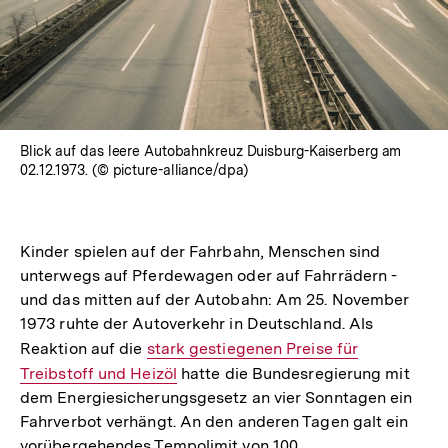
Blick auf das leere Autobahnkreuz Duisburg-Kaiserberg am
02.12.1973. (© picture-alliance/dpa)
Kinder spielen auf der Fahrbahn, Menschen sind
unterwegs auf Pferdewagen oder auf Fahrrädern -
und das mitten auf der Autobahn: Am 25. November
1973 ruhte der Autoverkehr in Deutschland. Als
Reaktion auf die
Interner
stark gestiegenen Preise für
Treibstoff und Heizöl
Link:
hatte die Bundesregierung mit
dem Energiesicherungsgesetz an vier Sonntagen ein
Fahrverbot verhängt. An den anderen Tagen galt ein
vorübergehendes Tempolimit von 100