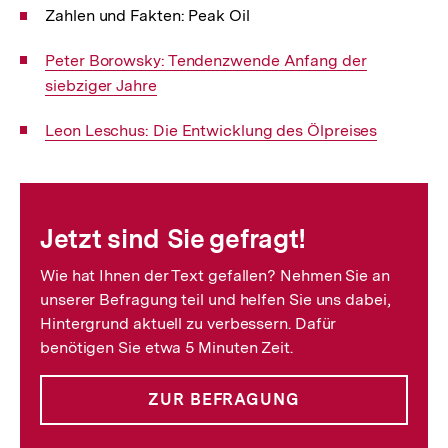
Zahlen und Fakten: Peak Oil
Interner
Peter Borowsky: Tendenzwende Anfang der
Link:
siebziger Jahre
Interner
Leon Leschus: Die Entwicklung des Ölpreises
Link:
Fussnoten
Jetzt sind Sie gefragt!
Wie hat Ihnen der Text gefallen? Nehmen Sie an
unserer Befragung teil und helfen Sie uns dabei,
Hintergrund aktuell zu verbessern. Dafür
benötigen Sie etwa 5 Minuten Zeit.
ZUR BEFRAGUNG