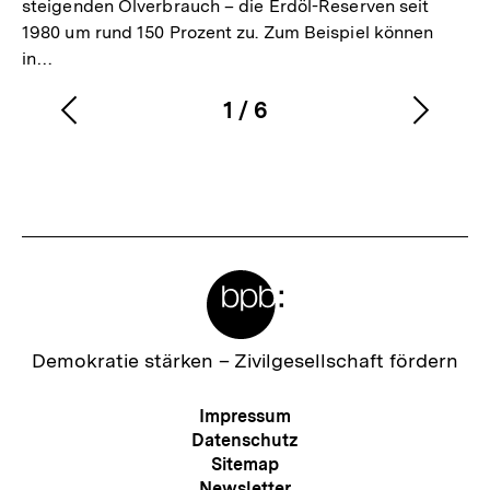
steigenden Ölverbrauch – die Erdöl-Reserven seit
1980 um rund 150 Prozent zu. Zum Beispiel können
in…
1
/
6
Vorherigen
Nächs
Karussellinhalt
von
Inhalt
Inhalt
anzeigen
anzei
Meta-
Links
Zur
Demokratie stärken –
Zivilgesellschaft fördern
Startseite
der
Meta-
Impressum
bpb
Navigation
Datenschutz
Sitemap
Newsletter