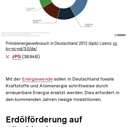
Primärenergieverbrauch in Deutschland 2012 (bpb) Lizenz:
cc
by-nc-nd/3.0/de/
Als
JPG
herunterladen
(38.9kB)
Mit der
Interner
Energiewende
sollen in Deutschland fossile
Kraftstoffe und Atomenergie schrittweise durch
Link:
erneuerbare Energie ersetzt werden. Dies erfordert in
den kommenden Jahren riesige Investitionen.
Erdölförderung auf