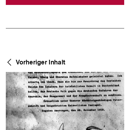
Weitere
Content-
Vorheriger Inhalt
Navigation
Inhalte