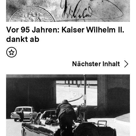
V
Vor 95 Jahren: Kaiser Wilhelm II.
o
dankt ab
r
Inhalt
h
merken
Nächster Inhalt
e
r
i
g
e
r
I
n