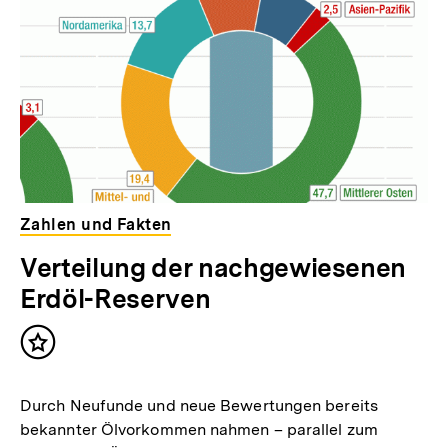
Inhalte
l
t
:
Zahlen und Fakten
Verteilung der nachgewiesenen
Erdöl-Reserven
Inhalt
merken
Durch Neufunde und neue Bewertungen bereits
bekannter Ölvorkommen nahmen – parallel zum