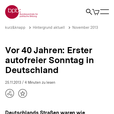
Direkt
Zur Startseite der bpb
zum
0
Artikel
Sho
Seiteninhalt
im
Naviga
Suche
springen
War
öffne
öffnen
öff
Pfadnavigation
Vor
Brotkrümelnavigation
kurz&knapp
Hintergrund aktuell
November 2013
40
Jahren:
Erster
autofreier
Vor 40 Jahren: Erster
Sonntag
in
autofreier Sonntag in
Deutschland
|
Deutschland
Hintergrund
aktuell
|
25.11.2013
/ 4 Minuten zu lesen
bpb.de
Teilen
Inhalt
Optionen
merken
anzeigen
Deutschlands Straßen waren wie